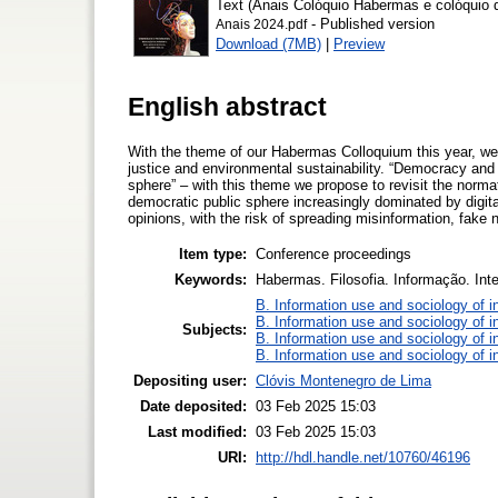
Text (Anais Colóquio Habermas e colóquio d
- Published version
Anais 2024.pdf
Download (7MB)
|
Preview
English abstract
With the theme of our Habermas Colloquium this year, we 
justice and environmental sustainability. “Democracy and te
sphere” – with this theme we propose to revisit the norma
democratic public sphere increasingly dominated by digita
opinions, with the risk of spreading misinformation, fake
Item type:
Conference proceedings
Keywords:
Habermas. Filosofia. Informação. Inteli
B. Information use and sociology of i
B. Information use and sociology of i
Subjects:
B. Information use and sociology of i
B. Information use and sociology of i
Depositing user:
Clóvis Montenegro de Lima
Date deposited:
03 Feb 2025 15:03
Last modified:
03 Feb 2025 15:03
URI:
http://hdl.handle.net/10760/46196