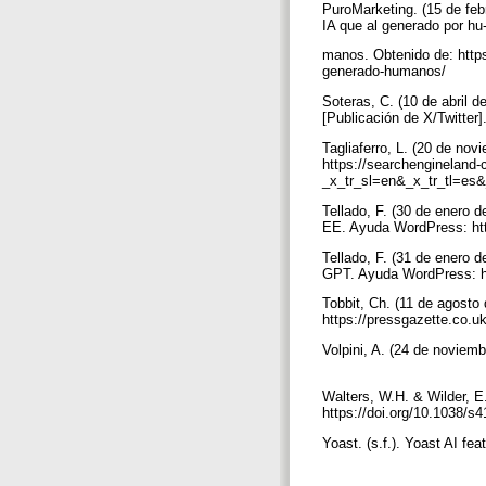
PuroMarketing. (15 de febr
IA que al generado por hu
manos. Obtenido de: https
generado-humanos/
Soteras, C. (10 de abril
[Publicación de X/Twitter
Tagliaferro, L. (20 de no
https://searchengineland-
_x_tr_sl=en&_x_tr_tl=es
Tellado, F. (30 de enero 
EE. Ayuda WordPress: htt
Tellado, F. (31 de enero
GPT. Ayuda WordPress: h
Tobbit, Ch. (11 de agosto
https://pressgazette.co.uk
Volpini, A. (24 de noviemb
Walters, W.H. & Wilder, E.
https://doi.org/10.1038/
Yoast. (s.f.). Yoast AI fe