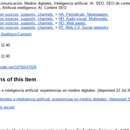
omunicación, Medios digitales, Inteligencia artificial, IA, SEO, SEO de cont
 Artificial intelligence, AI, Content SEO
ion sources, supports, channels.
>
HA. Periodicals, Newspapers.
ion sources, supports, channels.
>
HH. Audio-visual, Multimedia.
ion sources, supports, channels.
>
HQ. Web pages.
ion sources, supports, channels.
>
HT. Web 2.0, Social networks
s Apablaza-Campos
 11:40
 11:40
handle.net/10760/47029
ns of this Item
 inteligencia artificial: experiencias en medios digitales. (deposited 22 Jul 
nidos e inteligencia artificial: experiencias en medios digitales. (deposited 
is record