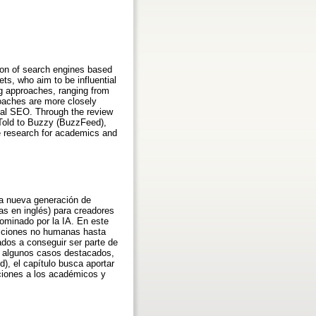
tion of search engines based
ts, who aim to be influential
ng approaches, ranging from
roaches are more closely
ional SEO. Through the review
s Told to Buzzy (BuzzFeed),
re research for academics and
una nueva generación de
as en inglés) para creadores
ominado por la IA. En este
acciones no humanas hasta
ados a conseguir ser parte de
de algunos casos destacados,
), el capítulo busca aportar
aciones a los académicos y