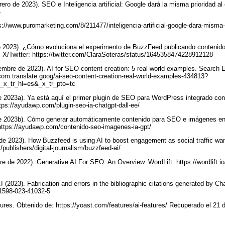
ero de 2023). SEO e Inteligencia artificial: Google dará la misma prioridad a
-
://www.puromarketing.com/8/211477/inteligencia-artificial-google-dara-misma-
 de 2023). ¿Cómo evoluciona el experimento de BuzzFeed publicando contenid
]. X/Twitter: https://twitter.com/ClaraSoteras/status/1645358474228912128
viembre de 2023). AI for SEO content creation: 5 real-world examples. Search 
com.translate.goog/ai-seo-content-creation-real-world-examples-434813?
&_x_tr_hl=es&_x_tr_pto=tc
de 2023a). Ya está aquí el primer plugin de SEO para WordPress integrado c
ps://ayudawp.com/plugin-seo-ia-chatgpt-dall-ee/
 de 2023b). Cómo generar automáticamente contenido para SEO e imágenes en
ttps://ayudawp.com/contenido-seo-imagenes-ia-gpt/
 de 2023). How Buzzfeed is using AI to boost engagement as social traffic w
/publishers/digital-journalism/buzzfeed-ai/
re de 2022). Generative AI For SEO: An Overview. WordLift: https://wordlift.io/
I (2023). Fabrication and errors in the bibliographic citations generated by 
s41598-023-41032-5
atures. Obtenido de: https://yoast.com/features/ai-features/ Recuperado el 21