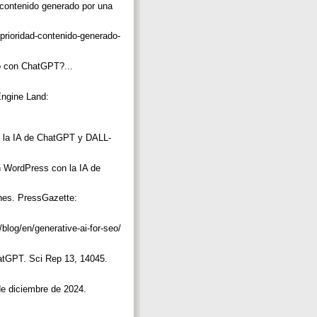
l contenido generado por una
prioridad-contenido-generado-
o con ChatGPT?...
Engine Land:
on la IA de ChatGPT y DALL-
 WordPress con la IA de
anes. PressGazette:
blog/en/generative-ai-for-seo/
ChatGPT. Sci Rep 13, 14045.
 de diciembre de 2024.