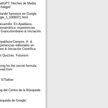
ChatGPT. Noches de Media:
chatgpt/
matando' famosos en Google.
google_1_6306071.html
esarrollo. En Apablaza-
Iberoamérica: experiencias
o Grancolombiano & Iniciación
n Apablaza-Campos, A. &
periencias editoriales en
no & Iniciación Científica.
t Quizzes. Futurism:
ing for the secret formula:
eved from
X/Twitter:
og del Centro de la Búsqueda
Búsqueda de Google: