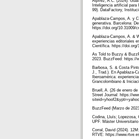
Alpírez, A.C. (2024). Gu
Inteligencia artificial pa
99). DataFactory, Instituc
Apablaza-Campos, A. y Codi
generativa. Barcelona: D
https://doi.org/10.31009/
Apablaza-Campos, A. & Wil
experiencias editoriales 
Científica. https://doi.org
As Told to Buzzy & BuzzFe
2023. BuzzFeed: https://
Barbosa, S. & Costa Pinto
J., Trad.). En Apablaza-Ca
Iberoamérica: experiencia
Grancolombiano & Iniciaci
Bruell, A. (26 de enero 
Street Journal: https://w
siteid=yhoof2&yptr=yaho
BuzzFeed (Marzo de 2023)
Codina, Lluís; Lopezosa,
UPF. Máster Universitario
Corral, David (2024). 12M:
RTVE: https://www.rtve.e