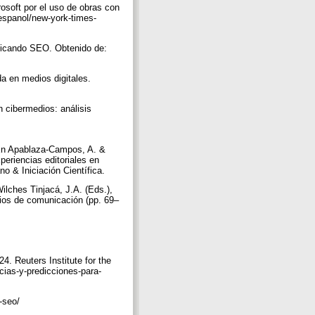
soft por el uso de obras con
espanol/new-york-times-
blicando SEO. Obtenido de:
da en medios digitales.
 cibermedios: análisis
. En Apablaza-Campos, A. &
periencias editoriales en
no & Iniciación Científica.
lches Tinjacá, J.A. (Eds.),
edios de comunicación (pp. 69–
. Reuters Institute for the
ncias-y-predicciones-para-
i-seo/