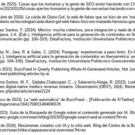
o de 2023). Cosas que los humanos y la gente de SEO están haciendo con 
m/2023/01/05/cosas-que-los-humanos-y-la-gente-de-seo-estan-haciendo-con-
ctubre de 2020). La caída de Diario Gol, la web de fakes que se hizo de oro '
eldiario.es/tecnologia/caida-diario-gol-web-fakes-hizo-oro-matando-famosos-
z Santos, F. (2024). México: mucha cobertura, poca integración y nada de d
cá, J.A. (Eds.), Inteligencia artificial para la generación de contenidos en 
comunicación (pp. 100–103). DataFactory, Institución Universitaria Politécnic
rta, N.; Jara, R. & Sales, C. (2024). Paraguay: experiencias a paso lento. E
.), Inteligencia artificial para la generación de contenidos en Iberoamérica: ex
p. 104–106). DataFactory, Institución Universitaria Politécnico Grancolombia
 2023). BuzzFeed Is Quietly Publishing Whole AI-Generated Articles, Not Jus
eed-publishing-articles-by-ai
ma Santos, M. F., Sádaba Chalezquer, C., y Salaverría Aliaga, R. (2022). Look
s digital-native media’s revenue streams. Observatorio (OBS*), 16(4). Retri
dex.php/obs/article/view/2124
rzo de 2023). La "web automática" de BuzzFeed… [Publicación de X/Twitter]. 
tratega/status/1641759011484696578
2023). Guía de la Búsqueda de Google sobre el contenido generado por IA. Bl
opers.google.com/search/blog/2023/02/google-search-and-ai-content?hl=es
 de 2024). Resúmenes creados con IA y tu sitio web. Blog del Centro de la 
e.com/search/docs/appearance/ai-overviews?hl=es