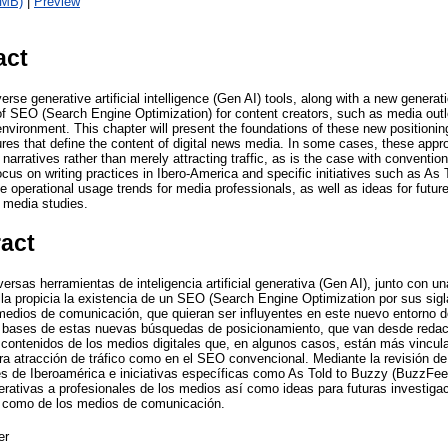
1MB)
|
Preview
act
rse generative artificial intelligence (Gen AI) tools, along with a new genera
of SEO (Search Engine Optimization) for content creators, such as media outle
environment. This chapter will present the foundations of these new positioni
ures that define the content of digital news media. In some cases, these app
 narratives rather than merely attracting traffic, as is the case with convent
ocus on writing practices in Ibero-America and specific initiatives such as A
e operational usage trends for media professionals, as well as ideas for futu
 media studies.
ract
ersas herramientas de inteligencia artificial generativa (Gen AI), junto con 
a propicia la existencia de un SEO (Search Engine Optimization por sus sigl
edios de comunicación, que quieran ser influyentes en este nuevo entorno d
s bases de estas nuevas búsquedas de posicionamiento, que van desde red
 contenidos de los medios digitales que, en algunos casos, están más vincul
era atracción de tráfico como en el SEO convencional. Mediante la revisión 
s de Iberoamérica e iniciativas específicas como As Told to Buzzy (BuzzFeed
rativas a profesionales de los medios así como ideas para futuras investig
 como de los medios de comunicación.
er