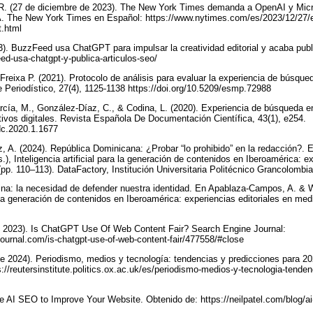
 (27 de diciembre de 2023). The New York Times demanda a OpenAI y Micro
IA. The New York Times en Español: https://www.nytimes.com/es/2023/12/27/
t.html
23). BuzzFeed usa ChatGPT para impulsar la creatividad editorial y acaba pu
ed-usa-chatgpt-y-publica-articulos-seo/
Freixa P. (2021). Protocolo de análisis para evaluar la experiencia de búsque
 Periodístico, 27(4), 1125-1138 https://doi.org/10.5209/esmp.72988
rcía, M., González-Díaz, C., & Codina, L. (2020). Experiencia de búsqueda en
tivos digitales. Revista Española De Documentación Científica, 43(1), e254.
edc.2020.1.1677
z, A. (2024). República Dominicana: ¿Probar “lo prohibido” en la redacción?
.), Inteligencia artificial para la generación de contenidos en Iberoamérica: ex
p. 110–113). DataFactory, Institución Universitaria Politécnico Grancolombia
ina: la necesidad de defender nuestra identidad. En Apablaza-Campos, A. & Wi
ra la generación de contenidos en Iberoamérica: experiencias editoriales en m
de 2023). Is ChatGPT Use Of Web Content Fair? Search Engine Journal:
ournal.com/is-chatgpt-use-of-web-content-fair/477558/#close
 2024). Periodismo, medios y tecnología: tendencias y predicciones para 2024
://reutersinstitute.politics.ox.ac.uk/es/periodismo-medios-y-tecnologia-tende
Use AI SEO to Improve Your Website. Obtenido de: https://neilpatel.com/blog/a