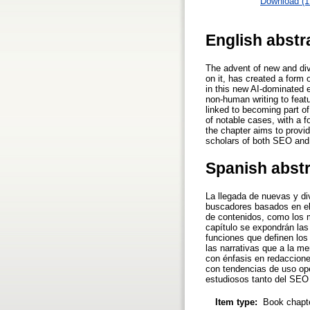
Download (
English abstr
The advent of new and dive
on it, has created a form 
in this new AI-dominated 
non-human writing to feat
linked to becoming part of
of notable cases, with a f
the chapter aims to provid
scholars of both SEO and
Spanish abst
La llegada de nuevas y div
buscadores basados en ell
de contenidos, como los m
capítulo se expondrán la
funciones que definen los
las narrativas que a la m
con énfasis en redaccione
con tendencias de uso ope
estudiosos tanto del SEO
Item type:
Book chapt