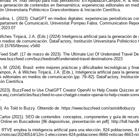
atemala: IA: más tiempo para más periodismo. En Apablaza-Campos, A. & Wilch
ra la generación de contenidos en Iberoamérica: experiencias editoriales en m
ión Universitaria Politécnico Grancolombiano & Iniciación Científica.
na, L. (2023). ChatGPT en medios digitales: experiencias periodísticas con in
epartament de Comunicació, Universitat Pompeu Fabra. Communication Repor
cr.2023.07
ches Tinjacá, J.A. (Eds.) (2024) Inteligencia artificial para la generación de
en medios de comunicación. DataFactory, Institución Universitaria Politécnico
/10.15765/librosic.v5i60
ed Staff. (17 de marzo de 2023). The Ultimate List Of Underrated Travel Des
www.buzzfeed.com/buzzfeedstaff/underrated-travel-destinations-2023
, M. (2024). Brasil: entre mejores prácticas y dificultades tecnológicas y fi
mpos, A. & Wilches Tinjacá, J.A. (Eds.), Inteligencia artificial para la gener
s editoriales en medios de comunicación (pp. 79–82). DataFactory, Institución 
ón Científica.
de 2023). BuzzFeed to Use ChatGPT Creator OpenAI to Help Create Quizzes a
ww.wsj.com/articles/buzzfeed-to-use-chatgpt-creator-openai-to-help-create-so
o
. As Told to Buzzy. Obtenido de: https://www.buzzfeed.com/astoldtobuzzy
 Carlos (2021). SEO de contenidos: conceptos, componentes y guía de recur
 Online en Buscadores [86 diapositivas, presentación en pdf]. http://hdl.han
 RTVE emplea la inteligencia artificial para una elección, 824 poblaciones, 8.
s/noticias/20240514/12m-1-elecciones-824-poblaciones-8660-noticias-8663-n