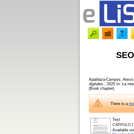
SEO 
Apablaza-Campos, Alexis
digitales.
, 2025 In: La int
[Book chapter]
There is a
mo
Text
CAPITULO 17
Available u