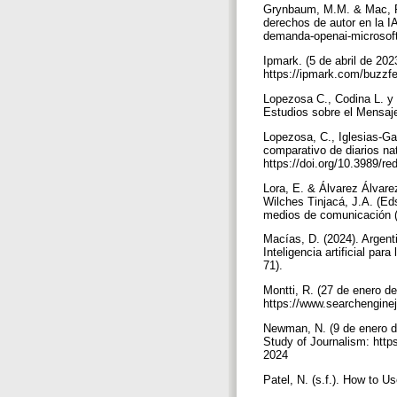
Grynbaum, M.M. & Mac, R.
derechos de autor en la 
demanda-openai-microsof
Ipmark. (5 de abril de 20
https://ipmark.com/buzzfe
Lopezosa C., Codina L. y 
Estudios sobre el Mensaje
Lopezosa, C., Iglesias-Ga
comparativo de diarios na
https://doi.org/10.3989/r
Lora, E. & Álvarez Álvare
Wilches Tinjacá, J.A. (Eds
medios de comunicación (p
Macías, D. (2024). Argent
Inteligencia artificial pa
71).
Montti, R. (27 de enero 
https://www.searchenginej
Newman, N. (9 de enero de
Study of Journalism: https
2024
Patel, N. (s.f.). How to 