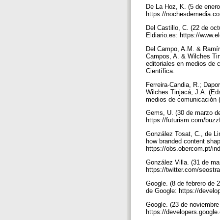
De La Hoz, K. (5 de ener
https://nochesdemedia.co
Del Castillo, C. (22 de o
Eldiario.es: https://www.
Del Campo, A.M. & Ramíre
Campos, A. & Wilches Tinja
editoriales en medios de 
Científica.
Ferreira-Candia, R.; Dapo
Wilches Tinjacá, J.A. (Eds
medios de comunicación (p
Gems, U. (30 de marzo de
https://futurism.com/buzzf
González Tosat, C., de Li
how branded content shape
https://obs.obercom.pt/in
González Villa. (31 de ma
https://twitter.com/seos
Google. (8 de febrero de 
de Google: https://devel
Google. (23 de noviembre
https://developers.googl