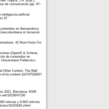
es Tinjacá, J.A. (Eds.),
edios de comunicación (pp. 97–
teligencia artificial
ts 07.
 contenidos en Iberoamérica:
 Grancolombiano & Iniciación
tinations: 42 Must-Visits For
nancieras (OpenAI & Schena,
ación de contenidos en
Universitaria Politécnico
nd Other Content. The Wall
me-of-its-content-11674752660?
sos 2021. Barcelona: BSM-
dle.net/10230/47100
660 noticias y 8.663 notícies.
oticies/16103184.shtml