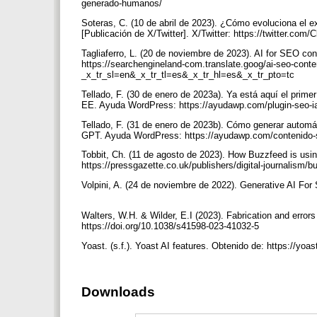
generado-humanos/
Soteras, C. (10 de abril de 2023). ¿Cómo evoluciona el
[Publicación de X/Twitter]. X/Twitter: https://twitter.c
Tagliaferro, L. (20 de noviembre de 2023). AI for SEO co
https://searchengineland-com.translate.goog/ai-seo-cont
_x_tr_sl=en&_x_tr_tl=es&_x_tr_hl=es&_x_tr_pto=tc
Tellado, F. (30 de enero de 2023a). Ya está aquí el pri
EE. Ayuda WordPress: https://ayudawp.com/plugin-seo-ia
Tellado, F. (31 de enero de 2023b). Cómo generar auto
GPT. Ayuda WordPress: https://ayudawp.com/contenido-
Tobbit, Ch. (11 de agosto de 2023). How Buzzfeed is usi
https://pressgazette.co.uk/publishers/digital-journalism/b
Volpini, A. (24 de noviembre de 2022). Generative AI For S
Walters, W.H. & Wilder, E.I (2023). Fabrication and error
https://doi.org/10.1038/s41598-023-41032-5
Yoast. (s.f.). Yoast AI features. Obtenido de: https://yo
Downloads