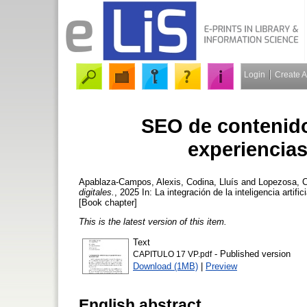
Login
Create 
SEO de contenidos 
experiencias
Apablaza-Campos, Alexis
,
Codina, Lluís
and
Lopezosa, C
digitales.
, 2025 In: La integración de la inteligencia artif
[Book chapter]
This is the latest version of this item.
Text
- Published version
CAPITULO 17 VP.pdf
Download (1MB)
|
Preview
English abstract