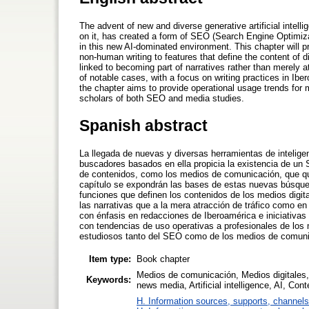
The advent of new and diverse generative artificial intel
on it, has created a form of SEO (Search Engine Optimizat
in this new AI-dominated environment. This chapter will 
non-human writing to features that define the content of
linked to becoming part of narratives rather than merely a
of notable cases, with a focus on writing practices in Ib
the chapter aims to provide operational usage trends for 
scholars of both SEO and media studies.
Spanish abstract
La llegada de nuevas y diversas herramientas de inteligen
buscadores basados en ella propicia la existencia de un 
de contenidos, como los medios de comunicación, que qui
capítulo se expondrán las bases de estas nuevas búsqu
funciones que definen los contenidos de los medios digit
las narrativas que a la mera atracción de tráfico como e
con énfasis en redacciones de Iberoamérica e iniciativas
con tendencias de uso operativas a profesionales de los
estudiosos tanto del SEO como de los medios de comuni
Item type:
Book chapter
Medios de comunicación, Medios digitales, 
Keywords:
news media, Artificial intelligence, AI, Co
H. Information sources, supports, channels