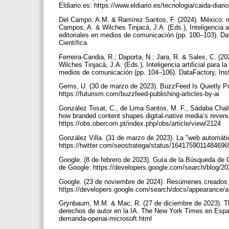
Eldiario.es: https://www.eldiario.es/tecnologia/caida-di
Del Campo, A.M. & Ramírez Santos, F. (2024). México: m
Campos, A. & Wilches Tinjacá, J.A. (Eds.), Inteligencia a
editoriales en medios de comunicación (pp. 100–103). Dat
Científica.
Ferreira-Candia, R.; Daporta, N.; Jara, R. & Sales, C. (
Wilches Tinjacá, J.A. (Eds.), Inteligencia artificial para
medios de comunicación (pp. 104–106). DataFactory, Insti
Gems, U. (30 de marzo de 2023). BuzzFeed Is Quietly Pub
https://futurism.com/buzzfeed-publishing-articles-by-ai
González Tosat, C., de Lima Santos, M. F., Sádaba Chalezq
how branded content shapes digital-native media’s reven
https://obs.obercom.pt/index.php/obs/article/view/2124
González Villa. (31 de marzo de 2023). La "web automáti
https://twitter.com/seostratega/status/164175901148469
Google. (8 de febrero de 2023). Guía de la Búsqueda de 
de Google: https://developers.google.com/search/blog/2
Google. (23 de noviembre de 2024). Resúmenes creados c
https://developers.google.com/search/docs/appearance/
Grynbaum, M.M. & Mac, R. (27 de diciembre de 2023). T
derechos de autor en la IA. The New York Times en Espa
demanda-openai-microsoft.html