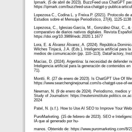
Ipmark. (5 de abril de 2023). BuzzFeed usa ChatGPT para
https://ipmark.com/buzzfeed-usa-chatgpt-y-publica-articu
Lopezosa C., Codina L. y Freixa P. (2021). Protocolo de a
Estudios sobre el Mensaje Periodístico, 27(4), 1125-113
Lopezosa, C., Iglesias-García, M., González-Díaz, C., & 
comparativo de diarios nativos digitales. Revista Españo
https://doi.org/10.3989/redc.2020.1.1677
Lora, E. & Álvarez Álvarez, A. (2024). República Dominic
Wilches Tinjacá, J.A. (Eds.), Inteligencia artificial para
medios de comunicación (pp. 110–113). DataFactory, Insti
Macías, D. (2024). Argentina: la necesidad de defender n
Inteligencia artificial para la generación de contenidos 
71).
Montti, R. (27 de enero de 2023). Is ChatGPT Use Of We
https://www.searchenginejournal.com/is-chatgpt-use-of-w
Newman, N. (9 de enero de 2024). Periodismo, medios y te
Study of Journalism: https://reutersinstitute.politics.ox
2024
Patel, N. (s.f.). How to Use AI SEO to Improve Your Webs
PuroMarketing. (15 de febrero de 2023). SEO e Inteligenci
IA que al generado por hu-
manos. Obtenido de: https://www.puromarketing.com/8/2114