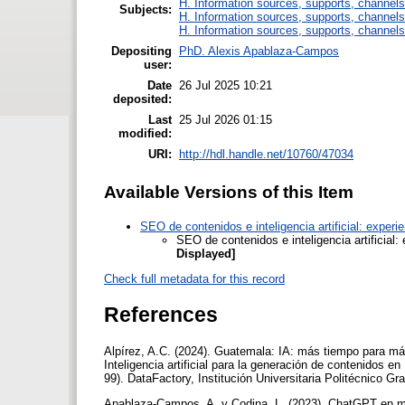
H. Information sources, supports, channels
Subjects:
H. Information sources, supports, channels
H. Information sources, supports, channels
Depositing
PhD. Alexis Apablaza-Campos
user:
Date
26 Jul 2025 10:21
deposited:
Last
25 Jul 2026 01:15
modified:
URI:
http://hdl.handle.net/10760/47034
Available Versions of this Item
SEO de contenidos e inteligencia artificial: experi
SEO de contenidos e inteligencia artificial:
Displayed]
Check full metadata for this record
References
Alpírez, A.C. (2024). Guatemala: IA: más tiempo para má
Inteligencia artificial para la generación de contenidos 
99). DataFactory, Institución Universitaria Politécnico Gr
Apablaza-Campos, A. y Codina, L. (2023). ChatGPT en medio