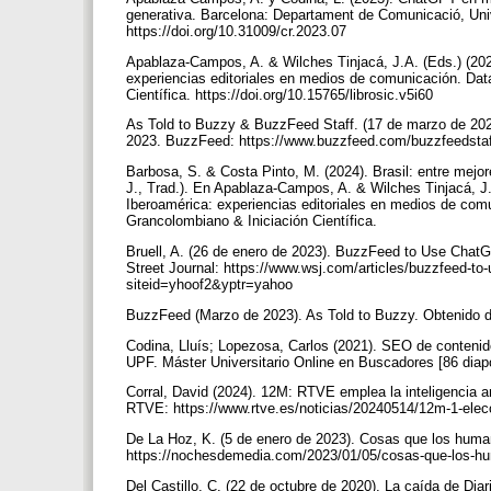
generativa. Barcelona: Departament de Comunicació, Un
https://doi.org/10.31009/cr.2023.07
Apablaza-Campos, A. & Wilches Tinjacá, J.A. (Eds.) (2024)
experiencias editoriales en medios de comunicación. Data
Científica. https://doi.org/10.15765/librosic.v5i60
As Told to Buzzy & BuzzFeed Staff. (17 de marzo de 2023
2023. BuzzFeed: https://www.buzzfeed.com/buzzfeedstaff
Barbosa, S. & Costa Pinto, M. (2024). Brasil: entre mejo
J., Trad.). En Apablaza-Campos, A. & Wilches Tinjacá, J.A.
Iberoamérica: experiencias editoriales en medios de comun
Grancolombiano & Iniciación Científica.
Bruell, A. (26 de enero de 2023). BuzzFeed to Use Chat
Street Journal: https://www.wsj.com/articles/buzzfeed-to
siteid=yhoof2&yptr=yahoo
BuzzFeed (Marzo de 2023). As Told to Buzzy. Obtenido 
Codina, Lluís; Lopezosa, Carlos (2021). SEO de conteni
UPF. Máster Universitario Online en Buscadores [86 diapo
Corral, David (2024). 12M: RTVE emplea la inteligencia art
RTVE: https://www.rtve.es/noticias/20240514/12m-1-elec
De La Hoz, K. (5 de enero de 2023). Cosas que los hum
https://nochesdemedia.com/2023/01/05/cosas-que-los-hu
Del Castillo, C. (22 de octubre de 2020). La caída de Di