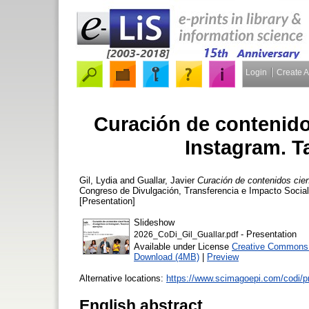
Login
Create 
Curación de contenidos
Instagram. T
Gil, Lydia
and
Guallar, Javier
Curación de contenidos cien
Congreso de Divulgación, Transferencia e Impacto Social 
[Presentation]
Slideshow
- Presentation
2026_CoDi_Gil_Guallar.pdf
Available under License
Creative Commons A
Download (4MB)
|
Preview
Alternative locations:
https://www.scimagoepi.com/codi/p
English abstract