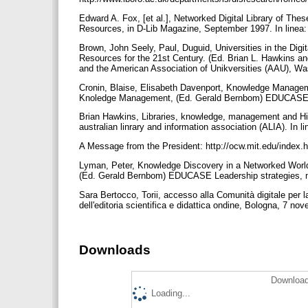
Edward A. Fox, [et al.], Networked Digital Library of Thes
Resources, in D-Lib Magazine, September 1997. In linea:
Brown, John Seely, Paul, Duguid, Universities in the Digi
Resources for the 21st Century. (Ed. Brian L. Hawkins and
and the American Association of Unikversities (AAU), W
Cronin, Blaise, Elisabeth Davenport, Knowledge Manageme
Knoledge Management, (Ed. Gerald Bernbom) EDUCASE Le
Brian Hawkins, Libraries, knowledge, management and Hig
australian linrary and information association (ALIA). In 
A Message from the President: http://ocw.mit.edu/index.
Lyman, Peter, Knowledge Discovery in a Networked World
(Ed. Gerald Bernbom) EDUCASE Leadership strategies, n
Sara Bertocco, Torii, accesso alla Comunità digitale per l
dell'editoria scientifica e didattica ondine, Bologna, 7 n
Downloads
Download
Loading...