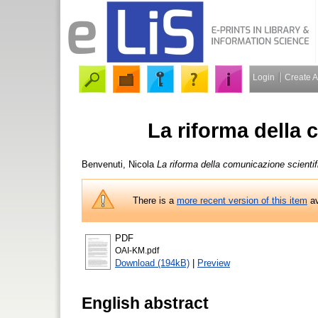
Login
Create 
La riforma della 
Benvenuti, Nicola
La riforma della comunicazione scientif
There is a
more recent version of this item
av
PDF
OAI-KM.pdf
Download (194kB)
|
Preview
English abstract