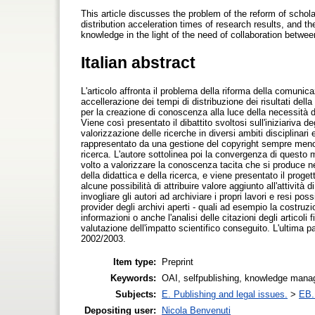
This article discusses the problem of the reform of schola
distribution acceleration times of research results, and 
knowledge in the light of the need of collaboration betwee
Italian abstract
L'articolo affronta il problema della riforma della comunica
accellerazione dei tempi di distribuzione dei risultati del
per la creazione di conoscenza alla luce della necessità di c
Viene così presentato il dibattito svoltosi sull'iniziariva de
valorizzazione delle ricerche in diversi ambiti disciplinari
rappresentato da una gestione del copyright sempre meno a
ricerca. L'autore sottolinea poi la convergenza di questo
volto a valorizzare la conoscenza tacita che si produce ne
della didattica e della ricerca, e viene presentato il pro
alcune possibilità di attribuire valore aggiunto all'attività
invogliare gli autori ad archiviare i propri lavori e resi pos
provider degli archivi aperti - quali ad esempio la costruz
informazioni o anche l'analisi delle citazioni degli articoli f
valutazione dell'impatto scientifico conseguito. L'ultima 
2002/2003.
Item type:
Preprint
Keywords:
OAI, selfpublishing, knowledge manag
Subjects:
E. Publishing and legal issues.
>
EB. 
Depositing user:
Nicola Benvenuti