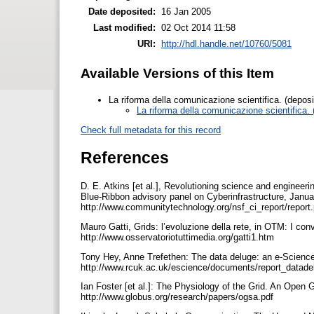
Date deposited:
16 Jan 2005
Last modified:
02 Oct 2014 11:58
URI:
http://hdl.handle.net/10760/5081
Available Versions of this Item
La riforma della comunicazione scientifica. (depos
La riforma della comunicazione scientifica.
Check full metadata for this record
References
D. E. Atkins [et al.], Revolutioning science and engineer
Blue-Ribbon advisory panel on Cyberinfrastructure, Januar
http://www.communitytechnology.org/nsf_ci_report/report
Mauro Gatti, Grids: l’evoluzione della rete, in OTM: I conv
http://www.osservatoriotuttimedia.org/gatti1.htm
Tony Hey, Anne Trefethen: The data deluge: an e-Science 
http://www.rcuk.ac.uk/escience/documents/report_datade
Ian Foster [et al.]: The Physiology of the Grid. An Open G
http://www.globus.org/research/papers/ogsa.pdf