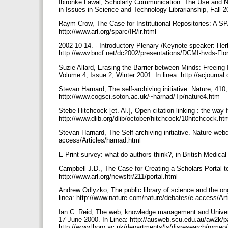
Ibironke Lawal, Scholarly Communication: The Use and Non
in Issues in Science and Technology Librarianship, Fall 200
Raym Crow, The Case for Institutional Repositories: A S
http://www.arl.org/sparc/IR/ir.html
2002-10-14. - Introductory Plenary /Keynote speaker: Her
http://www.bncf.net/dc2002/presentations/DCMI-hvds-Fl
Suzie Allard, Erasing the Barrier between Minds: Freeing
Volume 4, Issue 2, Winter 2001. In linea: http://acjournal.
Stevan Harnard, The self-archiving initiative. Nature, 410
http://www.cogsci.soton.ac.uk/~harnad/Tp/nature4.htm
Stebe Hitchcock [et. Al.], Open citation linking : the way 
http://www.dlib.org/dlib/october/hitchcock/10hitchcock.ht
Stevan Harnard, The Self archiving initiative. Nature web
access/Articles/harnad.html
E-Print survey: what do authors think?, in British Medical
Campbell J.D., The Case for Creating a Scholars Portal t
http://www.arl.org/newsltr/211/portal.html
Andrew Odlyzko, The public library of science and the on
linea: http://www.nature.com/nature/debates/e-access/Ar
Ian C. Reid, The web, knowledge management and Univer
17 June 2000. In Linea: http://ausweb.scu.edu.au/aw2k/p
http://www.lboro.ac.uk/departments/ls/disresearch/romeo