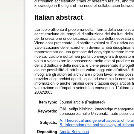
distribution acceleration times of research results, and 
knowledge in the light of the need of collaboration betwee
Italian abstract
L'articolo affronta il problema della riforma della comunica
accellerazione dei tempi di distribuzione dei risultati del
per la creazione di conoscenza alla luce della necessità di c
Viene così presentato il dibattito svoltosi sull'iniziariva de
valorizzazione delle ricerche in diversi ambiti disciplinari
rappresentato da una gestione del copyright sempre meno a
ricerca. L'autore sottolinea poi la convergenza di questo
volto a valorizzare la conoscenza tacita che si produce ne
della didattica e della ricerca, e viene presentato il pro
alcune possibilità di attribuire valore aggiunto all'attività
invogliare gli autori ad archiviare i propri lavori e resi pos
provider degli archivi aperti - quali ad esempio la costruz
informazioni o anche l'analisi delle citazioni degli articoli f
valutazione dell'impatto scientifico conseguito. L'ultima 
2002/2003.
Item type:
Journal article (Paginated)
OAI, selfpublishing, knowledge management 
Keywords:
conoscenza nelle Università, auto-pubblic
A. Theoretical and general aspects of libra
Subjects:
B. Information use and sociology of inform
Depositing
Nicola Benvenuti