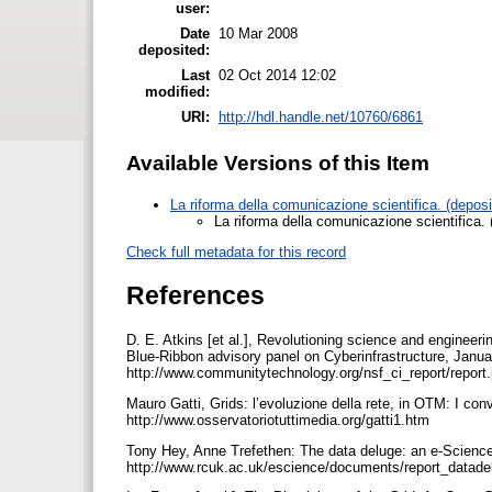
user:
Date
10 Mar 2008
deposited:
Last
02 Oct 2014 12:02
modified:
URI:
http://hdl.handle.net/10760/6861
Available Versions of this Item
La riforma della comunicazione scientifica. (depos
La riforma della comunicazione scientifica.
Check full metadata for this record
References
D. E. Atkins [et al.], Revolutioning science and engineer
Blue-Ribbon advisory panel on Cyberinfrastructure, Januar
http://www.communitytechnology.org/nsf_ci_report/report
Mauro Gatti, Grids: l’evoluzione della rete, in OTM: I conv
http://www.osservatoriotuttimedia.org/gatti1.htm
Tony Hey, Anne Trefethen: The data deluge: an e-Science 
http://www.rcuk.ac.uk/escience/documents/report_datade