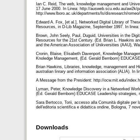
Ian C. Reid, The web, knowledge management and Univer
17 June 2000. In Linea: http://ausweb.scu.edu.au/aw2k/p
http://www.lboro.ac.uk/departments/ls/disresearch/romeo
Edward A. Fox, [et al.], Networked Digital Library of Thes
Resources, in D-Lib Magazine, September 1997. In linea:
Brown, John Seely, Paul, Duguid, Universities in the Digi
Resources for the 21st Century. (Ed. Brian L. Hawkins and
and the American Association of Unikversities (AAU), W
Cronin, Blaise, Elisabeth Davenport, Knowledge Manageme
Knoledge Management, (Ed. Gerald Bernbom) EDUCASE Le
Brian Hawkins, Libraries, knowledge, management and Hig
australian linrary and information association (ALIA). In 
A Message from the President: http://ocw.mit.edu/index.
Lyman, Peter, Knowledge Discovery in a Networked World
(Ed. Gerald Bernbom) EDUCASE Leadership strategies, n
Sara Bertocco, Torii, accesso alla Comunità digitale per l
dell'editoria scientifica e didattica ondine, Bologna, 7 n
Downloads