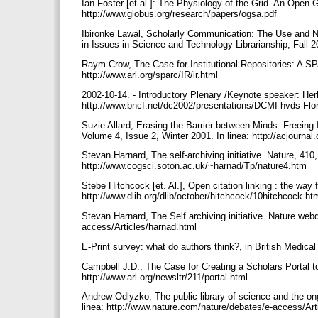
Ian Foster [et al.]: The Physiology of the Grid. An Open G
http://www.globus.org/research/papers/ogsa.pdf
Ibironke Lawal, Scholarly Communication: The Use and Non
in Issues in Science and Technology Librarianship, Fall 200
Raym Crow, The Case for Institutional Repositories: A S
http://www.arl.org/sparc/IR/ir.html
2002-10-14. - Introductory Plenary /Keynote speaker: Her
http://www.bncf.net/dc2002/presentations/DCMI-hvds-Fl
Suzie Allard, Erasing the Barrier between Minds: Freeing
Volume 4, Issue 2, Winter 2001. In linea: http://acjournal.
Stevan Harnard, The self-archiving initiative. Nature, 410
http://www.cogsci.soton.ac.uk/~harnad/Tp/nature4.htm
Stebe Hitchcock [et. Al.], Open citation linking : the way 
http://www.dlib.org/dlib/october/hitchcock/10hitchcock.ht
Stevan Harnard, The Self archiving initiative. Nature web
access/Articles/harnad.html
E-Print survey: what do authors think?, in British Medical
Campbell J.D., The Case for Creating a Scholars Portal t
http://www.arl.org/newsltr/211/portal.html
Andrew Odlyzko, The public library of science and the on
linea: http://www.nature.com/nature/debates/e-access/Ar