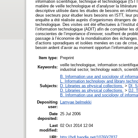
information scientifique, technique et technologique (IST
matière de veille technologique et d’analyser la littératu
descriptive utilisée dans les études de besoins en infor
deux secteurs pour étudier leurs besoins en ISTT, leur pra
enquête a été réalisée auprès d’organismes étrangers de 
technologique. Des visites ont été effectuées à l’Institut 
l’information technologique (ADIT) afin de compléter les 
conscientes de l’importance d’innover, souffrent de probl
passage à l’économie de la mondialisation des échanges. 
d’actions sporadiques et isolées menées en cas de crise
besoin ardent d’avoir au moment opportun l’information per
Item type:
Preprint
veille technologique, information scientifiq
Keywords:
industrial sector, technology watch, scienti
B. Information use and sociology of informa
L. Information technology and library techn
Subjects:
D. Libraries as physical collections.
>
DI. S
D. Libraries as physical collections.
>
DJ. T
B. Information use and sociology of informa
Depositing
Lamyae belmekki
user:
Date
25 Jul 2006
deposited:
Last
02 Oct 2014 12:04
modified:
URI:
http://hdl.handle.net/10760/7837