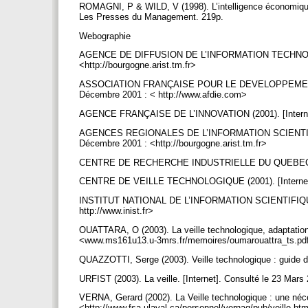
ROMAGNI, P & WILD, V (1998). L’intelligence économique au
Les Presses du Management. 219p.
Webographie
AGENCE DE DIFFUSION DE L’INFORMATION TECHNOLOGIQU
<http://bourgogne.arist.tm.fr>
ASSOCIATION FRANÇAISE POUR LE DEVELOPPEMENT DE
Décembre 2001 : < http://www.afdie.com>
AGENCE FRANÇAISE DE L’INNOVATION (2001). [Internet]
AGENCES REGIONALES DE L’INFORMATION SCIENTIFIQ
Décembre 2001 : <http://bourgogne.arist.tm.fr>
CENTRE DE RECHERCHE INDUSTRIELLE DU QUEBEC (2002).
CENTRE DE VEILLE TECHNOLOGIQUE (2001). [Internet]. 
INSTITUT NATIONAL DE L’INFORMATION SCIENTIFIQUE ET
http://www.inist.fr>
OUATTARA, O (2003). La veille technologique, adaptation a
<www.ms161u13.u-3mrs.fr/memoires/oumarouattra_ts.p
QUAZZOTTI, Serge (2003). Veille technologique : guide
URFIST (2003). La veille. [Internet]. Consulté le 23 Mars 
VERNA, Gerard (2002). La Veille technologique : une néces
<http://www.fsa.ulaval.ca/personnel/vernag/pub/veille.h