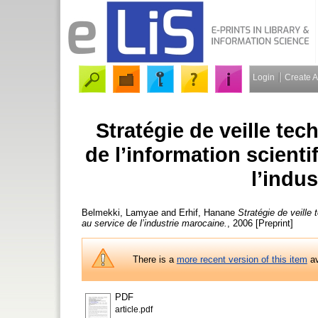
Login
Create 
Stratégie de veille tec
de l’information scienti
l’indu
Belmekki, Lamyae
and
Erhif, Hanane
Stratégie de veille 
au service de l’industrie marocaine.
, 2006 [Preprint]
There is a
more recent version of this item
av
PDF
article.pdf