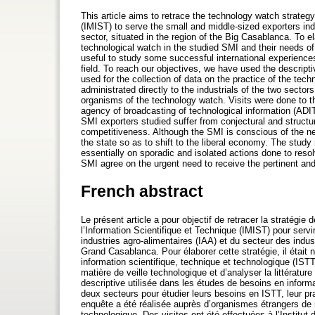
This article aims to retrace the technology watch strategy
(IMIST) to serve the small and middle-sized exporters indu
sector, situated in the region of the Big Casablanca. To el
technological watch in the studied SMI and their needs of 
useful to study some successful international experience
field. To reach our objectives, we have used the descrip
used for the collection of data on the practice of the te
administrated directly to the industrials of the two sect
organisms of the technology watch. Visits were done to the
agency of broadcasting of technological information (ADIT)
SMI exporters studied suffer from conjectural and structu
competitiveness. Although the SMI is conscious of the ne
the state so as to shift to the liberal economy. The stud
essentially on sporadic and isolated actions done to resol
SMI agree on the urgent need to receive the pertinent and r
French abstract
Le présent article a pour objectif de retracer la stratégie
l’Information Scientifique et Technique (IMIST) pour serv
industries agro-alimentaires (IAA) et du secteur des indust
Grand Casablanca. Pour élaborer cette stratégie, il était n
information scientifique, technique et technologique (IST
matière de veille technologique et d’analyser la littératu
descriptive utilisée dans les études de besoins en infor
deux secteurs pour étudier leurs besoins en ISTT, leur pra
enquête a été réalisée auprès d’organismes étrangers de 
technologique. Des visites ont été effectuées à l’Institut 