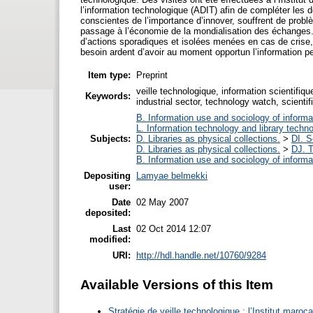
l’information technologique (ADIT) afin de compléter les 
conscientes de l’importance d’innover, souffrent de probl
passage à l’économie de la mondialisation des échanges. 
d’actions sporadiques et isolées menées en cas de crise
besoin ardent d’avoir au moment opportun l’information per
Item type:
Preprint
veille technologique, information scientifiq
Keywords:
industrial sector, technology watch, scienti
B. Information use and sociology of informa
L. Information technology and library techn
Subjects:
D. Libraries as physical collections.
>
DI. S
D. Libraries as physical collections.
>
DJ. T
B. Information use and sociology of informa
Depositing
Lamyae belmekki
user:
Date
02 May 2007
deposited:
Last
02 Oct 2014 12:07
modified:
URI:
http://hdl.handle.net/10760/9284
Available Versions of this Item
Stratégie de veille technologique : l’Institut maroca