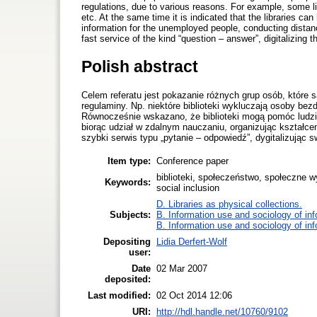
regulations, due to various reasons. For example, some l
etc. At the same time it is indicated that the libraries can
information for the unemployed people, conducting distance
fast service of the kind “question – answer”, digitalizing t
Polish abstract
Celem referatu jest pokazanie różnych grup osób, które są
regulaminy. Np. niektóre biblioteki wykluczają osoby bez
Równocześnie wskazano, że biblioteki mogą pomóc ludzi
biorąc udział w zdalnym nauczaniu, organizując kształce
szybki serwis typu „pytanie – odpowiedź”, dygitalizując s
Item type:
Conference paper
biblioteki, społeczeństwo, społeczne wy
Keywords:
social inclusion
D. Libraries as physical collections.
Subjects:
B. Information use and sociology of in
B. Information use and sociology of in
Depositing
Lidia Derfert-Wolf
user:
Date
02 Mar 2007
deposited:
Last modified:
02 Oct 2014 12:06
URI:
http://hdl.handle.net/10760/9102