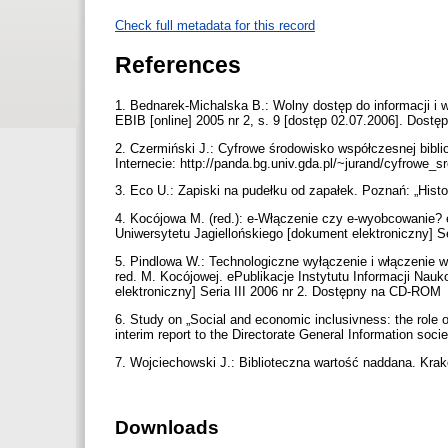
Check full metadata for this record
References
1. Bednarek-Michalska B.: Wolny dostęp do informacji i
EBIB [online] 2005 nr 2, s. 9 [dostęp 02.07.2006]. Dostę
2. Czermiński J.: Cyfrowe środowisko współczesnej bibl
Internecie: http://panda.bg.univ.gda.pl/~jurand/cyfrowe_
3. Eco U.: Zapiski na pudełku od zapałek. Poznań: „Histo
4. Kocójowa M. (red.): e-Włączenie czy e-wyobcowanie? e
Uniwersytetu Jagiellońskiego [dokument elektroniczny] 
5. Pindlowa W.: Technologiczne wyłączenie i włączenie
red. M. Kocójowej. ePublikacje Instytutu Informacji Nau
elektroniczny] Seria III 2006 nr 2. Dostępny na CD-ROM
6. Study on „Social and economic inclusivness: the role o
interim report to the Directorate General Information s
7. Wojciechowski J.: Biblioteczna wartość naddana. Kra
Downloads