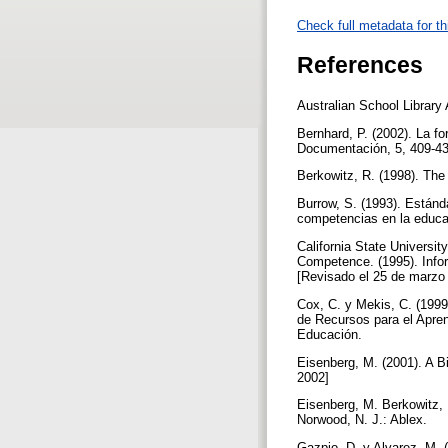
Check full metadata for th
References
Australian School Library
Bernhard, P. (2002). La fo
Documentación, 5, 409-4
Berkowitz, R. (1998). The
Burrow, S. (1993). Estánd
competencias en la educac
California State Universi
Competence. (1995). Infor
[Revisado el 25 de marzo
Cox, C. y Mekis, C. (1999
de Recursos para el Aprend
Educación.
Eisenberg, M. (2001). A B
2002]
Eisenberg, M. Berkowitz, R
Norwood, N. J.: Ablex.
Gazpio, D. y Alvarez, M. 