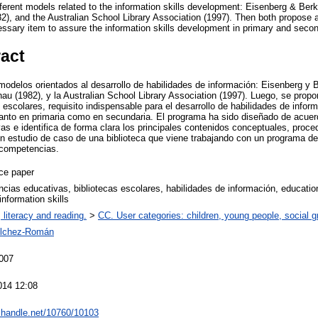
ferent models related to the information skills development: Eisenberg & Berk
82), and the Australian School Library Association (1997). Then both propose a
ssary item to assure the information skills development in primary and seco
ract
 modelos orientados al desarrollo de habilidades de información: Eisenberg y B
thau (1982), y la Australian School Library Association (1997). Luego, se pro
 escolares, requisito indispensable para el desarrollo de habilidades de inform
tanto en primaria como en secundaria. El programa ha sido diseñado de acue
s e identifica de forma clara los principales contenidos conceptuales, proced
n estudio de caso de una biblioteca que viene trabajando con un programa d
e competencias.
ce paper
cias educativas, bibliotecas escolares, habilidades de información, educati
 information skills
 literacy and reading.
>
CC. User categories: children, young people, social g
ílchez-Román
007
014 12:08
l.handle.net/10760/10103