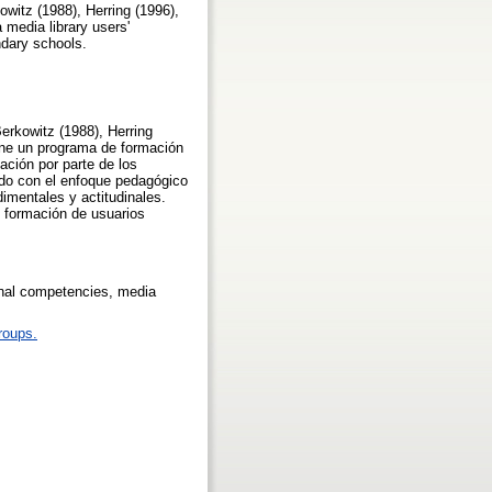
owitz (1988), Herring (1996),
 media library users'
ndary schools.
erkowitz (1988), Herring
pone un programa de formación
ación por parte de los
rdo con el enfoque pedagógico
imentales y actitudinales.
e formación de usuarios
onal competencies, media
roups.