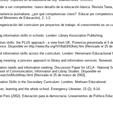
nder a ser competentes: nuevo desafío de la educación básica. Revista Tarea
xperiencia australiana: ¿por qué competencias clave?. Educar por competenci
l Ministerio de Educación), 2, 1-2.
rganización del curriculum por proyectos de trabajo: el conocimiento es un ca
ng information skills in schools. London: Library Association Publishing.
mation skills: the PLUS approach - a view from UK. Ponencia presentada el 5 d
nce. Disponible en http://www.ifla.org/IV/ifla63/63herj.htm [Revisado el 25 
and information skills across the curriculum. London: Heinemann Educactiona
ng meaning: a process approach to library and information services. Norwood,
mation needs and information seeking. Discussion Paper for UCLA - National
ool of Communication, Information and Libray Studies. Disponible en
research/dl/kuhlthau.html [Revisado el 25 de marzo de 2002].
mation Skills in the Secondary Curriculum. Londres: Methuen Educational.
ies, learning and the whole school. Emergency Librarian, 15 (2), 9-14.
el Perú (2002). Educación para la democracia: Lineamientos de Política Educ