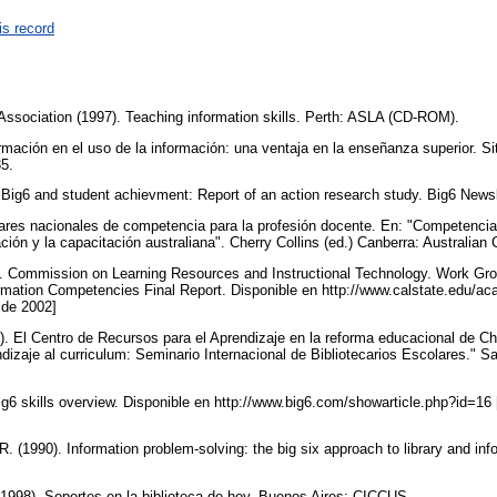
is record
 Association (1997). Teaching information skills. Perth: ASLA (CD-ROM).
rmación en el uso de la información: una ventaja en la enseñanza superior. Si
35.
 Big6 and student achievment: Report of an action research study. Big6 Newsle
ares nacionales de competencia para la profesión docente. En: "Competencias
ión y la capacitación australiana". Cherry Collins (ed.) Canberra: Australian
ty. Commission on Learning Resources and Instructional Technology. Work Gro
mation Competencies Final Report. Disponible en http://www.calstate.edu/ac
 de 2002]
). El Centro de Recursos para el Aprendizaje en la reforma educacional de Chi
izaje al curriculum: Seminario Internacional de Bibliotecarios Escolares." Sa
ig6 skills overview. Disponible en http://www.big6.com/showarticle.php?id=16
. (1990). Information problem-solving: the big six approach to library and infor
(1998). Soportes en la biblioteca de hoy. Buenos Aires: CICCUS.