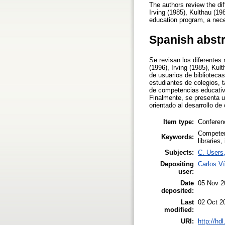
The authors review the dif
Irving (1985), Kulthau (19
education program, a nece
Spanish abst
Se revisan los diferentes
(1996), Irving (1985), Kul
de usuarios de bibliotecas
estudiantes de colegios, 
de competencias educativa
Finalmente, se presenta u
orientado al desarrollo d
Item type:
Conferen
Competen
Keywords:
libraries,
Subjects:
C. Users,
Depositing
Carlos V
user:
Date
05 Nov 2
deposited:
Last
02 Oct 2
modified:
URI:
http://hd