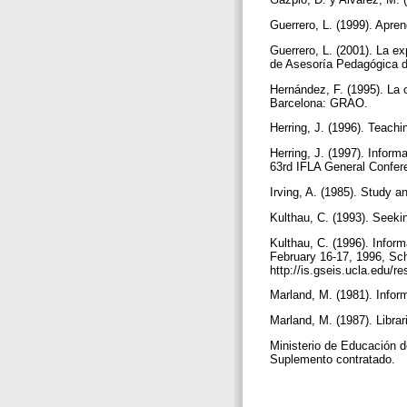
Guerrero, L. (1999). Apre
Guerrero, L. (2001). La e
de Asesoría Pedagógica de
Hernández, F. (1995). La o
Barcelona: GRAO.
Herring, J. (1996). Teachi
Herring, J. (1997). Infor
63rd IFLA General Confere
Irving, A. (1985). Study 
Kulthau, C. (1993). Seeki
Kulthau, C. (1996). Infor
February 16-17, 1996, Sch
http://is.gseis.ucla.edu/
Marland, M. (1981). Infor
Marland, M. (1987). Librar
Ministerio de Educación d
Suplemento contratado.