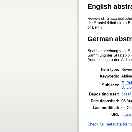
English abstr
Review of: Staatsbiblioth
der Staatsbibliothek zu Be
of Berlin.
German abstr
Buchbesprechung von: Staa
Sammlung der Staatsbiblio
Ausstellung zu den Aldin
Item type:
Revie
Keywords:
Aldine
E. Pub
Subjects:
D. Lib
Depositing user:
Josef
Date deposited:
08 Au
Last modified:
02 Oc
URI:
http:/
Check full metadata for th