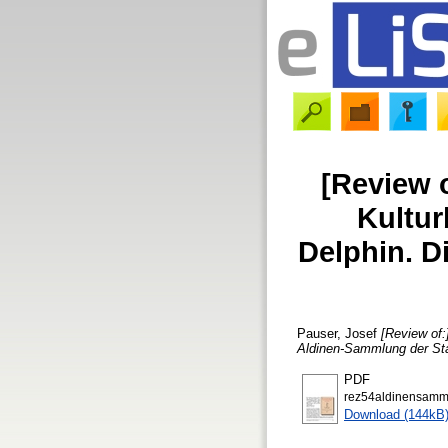
[Review o
Kultur
Delphin. D
Pauser, Josef
[Review of:
Aldinen-Sammlung der Staa
PDF
rez54aldinensamm
Download (144kB