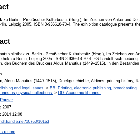
act
ek zu Berlin - Preußischer Kulturbesitz (Hrsg.), Im Zeichen von Anker und De
rlin, Leipzig 2005. ISBN 3-936618-70-4. The exhibition catalogue presents the
act
tsbibliothek zu Berlin - Preußischer Kulturbesitz (Hrsg.), Im Zeichen von An
thek zu Berlin, Leipzig 2005. ISBN 3-936618-70-4. ES handelt sich heibei uj 
en, den Büchern des Druckers Aldus Manutius (1449–1515), in den Beständen
w
n, Aldus Manutius (1449–1515), Druckgeschichte, Aldines, printing history, 
lishing and legal issues.
>
EB. Printing, electronic publishing, broadcasting.
raries as physical collections.
>
DD. Academic libraries.
 Pauser
g 2007
t 2014 12:08
/hdl.handle.net/10760/10163
is record