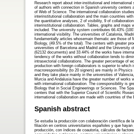
Research report about inter-institutional and internationa
of authors with connection in Spanish university centers 
of Web of Science. The international collaboration studie
interinstitutional collaboration and the main countries wit
the quantitative analyses, 2 of visibility, 9 of collaborat
interinstitutional collaboration. Tables, graphs and maps wi
included. The university system contributes 66.43% (1007
international visibility. The universities of Catalonia, M
fundamentally articles whosemain thematic are those of
Biology, (49.5% of the total). The centers with greater p
universities of Barcelona and Madrid and the University o
(62132 documents) and 33.44% of the works have internati
tendency of the works without collaboration tends to dimin
intrasectorial collaborations. The greater percentage of wo
production with foreign collaborators is superior to whic
macroresponsibility (to 20 signers) are mainly in Physics
and they take place mainly in the universities of Valenc
Murcia and Andalusia have the greater number of works wi
with international collaboration. The coresponsibility is 
Biology that in Social Engineerings or Sciences. The Span
centers that with the Superior Council of Scientific Rsea
international collaboration are made with countries of th
Spanish abstract
Se estudia la producción con colaboración científica de 
filiación en centros universitarios españoles y que hayan
producción, con índices de coautoría, cálculos de facto