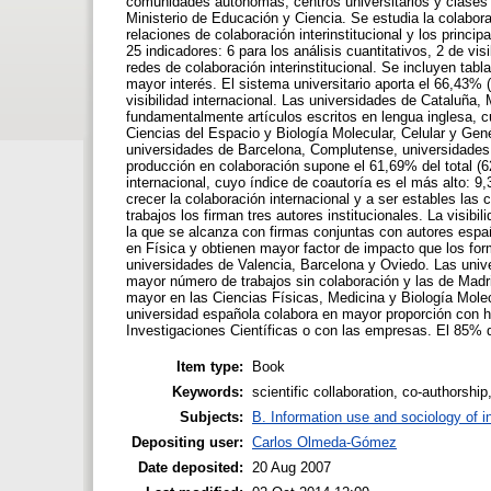
comunidades autónomas, centros universitarios y clases
Ministerio de Educación y Ciencia. Se estudia la colabor
relaciones de colaboración interinstitucional y los princi
25 indicadores: 6 para los análisis cuantitativos, 2 de vis
redes de colaboración interinstitucional. Se incluyen tab
mayor interés. El sistema universitario aporta el 66,43%
visibilidad internacional. Las universidades de Cataluña
fundamentalmente artículos escritos en lengua inglesa, c
Ciencias del Espacio y Biología Molecular, Celular y Gen
universidades de Barcelona, Complutense, universidades
producción en colaboración supone el 61,69% del total (
internacional, cuyo índice de coautoría es el más alto: 9,
crecer la colaboración internacional y a ser estables las
trabajos los firman tres autores institucionales. La visib
la que se alcanza con firmas conjuntas con autores españ
en Física y obtienen mayor factor de impacto que los f
universidades de Valencia, Barcelona y Oviedo. Las univ
mayor número de trabajos sin colaboración y las de Madri
mayor en las Ciencias Físicas, Medicina y Biología Molec
universidad española colabora en mayor proporción con h
Investigaciones Científicas o con las empresas. El 85% d
Item type:
Book
Keywords:
scientific collaboration, co-authorship,
Subjects:
B. Information use and sociology of i
Depositing user:
Carlos Olmeda-Gómez
Date deposited:
20 Aug 2007