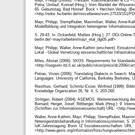
Mayr, Philipp (2006b): Thesauri, Klassifikationen & Co – 
Petra; Umlauf, Konrad (Hrsg.): Vom Wandel der Wissensorg
65. Geburtstag. Bad Honnef: Bock + Herchen Verlag. (Bei
<http://edoc.hu-berlin.de/miscellanies/vom-27533/151/P
Mayr, Philipp; Stempfhuber, Maximilian; Walter, Anne-Ka
Modellbildung und Integration heterogener Informations
S. 29-43. In: Ockenfeld, Marlies (Hrsg.): 27. DGI-Online
berlin.de/~mayr/arbeiten/mayr_etal_dgi05.pdf>.
Mayr, Philipp; Walter, Anne-Kathrin (erscheint): Einsatz
Lokal - Global Vernetzung wissenschaftlicher Infrastrukt
Miles, Alistair (2006): SKOS: Requirements for Standardiz
<http://isegserv.itd.rl.ac.uk/public/skos/press/dc2006/c
Petras, Vivien (2006): Translating Dialects in Search:
Languages. University of California, Berkeley Berkeley,
Riesthuis, Gerhard; Schmitz-Esser, Winfried (1999): Bibli
Knowledge Organization 26, Nr. 4, S. 203-260.
Strötgen, Robert (2004): ASEMOS. Weiterentwicklung der
Bernard; Herget, Josef; Rittberger, Mark (Hrsg.): 9. Inte
(Schriften zur Informationswissenschaft) URL: <http://w
Walter, Anne-Kathrin; Mayr, Philipp; Stempfhuber, Maximil
Heterogenitätsbehandlung in Informationssystemen. S. 205-
IuK-Jahrestagung. Bonn: IZ Sozialwissenschaften. URL:
<http://www.gesis.org/information/forschungsuebersichte