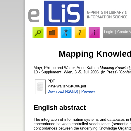
Login
Create 
Mapping Knowled
Mayr, Philipp
and
Walter, Anne-Kathrin
Mapping Knowledg
10 - Supplement, Wien, 3.-5. Juli 2006. (In Press) [Confe
PDF
Mayr-Walter-ISKO06.pdf
Download (426kB)
|
Preview
English abstract
The integration of information systems and databases in th
concordance between controlled vocabularies (semantic he
concordances between the underlying Knowledge Organizat