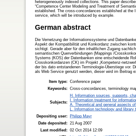
heterogeneously indexed collections. This paper describ
“Competence Center Modeling and Treatment of Semantic
established. The cross-concordances established at the I
service, which will be introduced by example.
German abstract
Die Vernetzung der Informationssysteme und Datenbanken
Aspekt der Kompatibilität und Konkordanz zwischen kontr
sichtigt. Gerade aber für den inhaltlichen Zugang sachli
semantischen Querverbindungen (Mappings /Crosskonkor
Systems (KOS) der Datenbanken eine entscheidende Rolle.
Crosskonkordanzen (CK) im Projekt „Kompetenz-netzwerk
der bis dato entstandenen Terminologie-Überstiege vor. Di
als Web Service genutzt werden, dieser wird im Beitrag e
Item type:
Conference paper
Keywords:
Cross-concordances, terminology map
H. Information sources, supports, ch
I. Information treatment for informati
Subjects:
A. Theoretical and general aspects of 
L. Information technology and library
Depositing user:
Philipp Mayr
Date deposited:
21 Aug 2007
Last modified:
02 Oct 2014 12:09