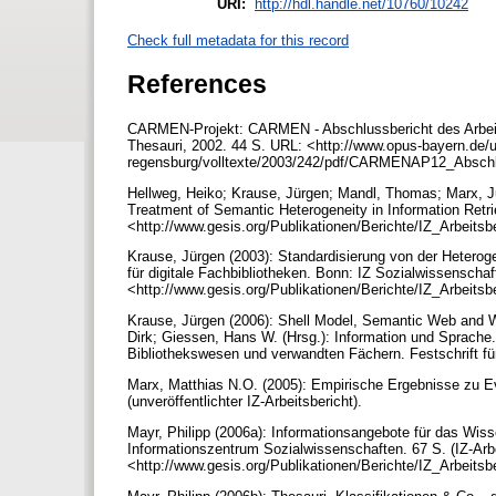
URI:
http://hdl.handle.net/10760/10242
Check full metadata for this record
References
CARMEN-Projekt: CARMEN - Abschlussbericht des Arbeit
Thesauri, 2002. 44 S. URL: <http://www.opus-bayern.de/u
regensburg/volltexte/2003/242/pdf/CARMENAP12_Abschl
Hellweg, Heiko; Krause, Jürgen; Mandl, Thomas; Marx, Jut
Treatment of Semantic Heterogeneity in Information Retrie
<http://www.gesis.org/Publikationen/Berichte/IZ_Arbeitsb
Krause, Jürgen (2003): Standardisierung von der Heterog
für digitale Fachbibliotheken. Bonn: IZ Sozialwissenschaft
<http://www.gesis.org/Publikationen/Berichte/IZ_Arbeitsb
Krause, Jürgen (2006): Shell Model, Semantic Web and We
Dirk; Giessen, Hans W. (Hrsg.): Information und Sprache.
Bibliothekswesen und verwandten Fächern. Festschrift 
Marx, Matthias N.O. (2005): Empirische Ergebnisse zu E
(unveröffentlichter IZ-Arbeitsbericht).
Mayr, Philipp (2006a): Informationsangebote für das Wi
Informationszentrum Sozialwissenschaften. 67 S. (IZ-Arbe
<http://www.gesis.org/Publikationen/Berichte/IZ_Arbeitsb