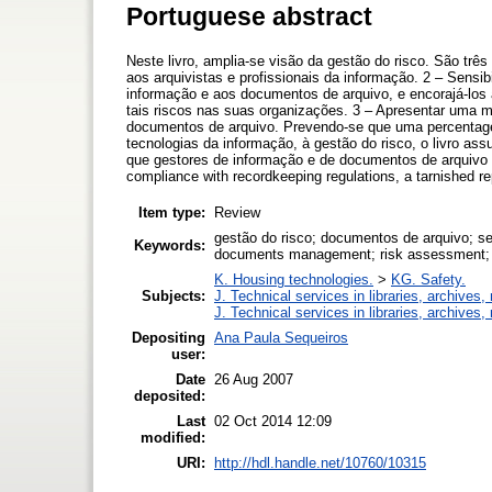
Portuguese abstract
Neste livro, amplia-se visão da gestão do risco. São três
aos arquivistas e profissionais da informação. 2 – Sensibi
informação e aos documentos de arquivo, e encorajá-lo
tais riscos nas suas organizações. 3 – Apresentar uma m
documentos de arquivo. Prevendo-se que uma percentage
tecnologias da informação, à gestão do risco, o livro 
que gestores de informação e de documentos de arquivo de
compliance with recordkeeping regulations, a tarnished repu
Item type:
Review
gestão do risco; documentos de arquivo; se
Keywords:
documents management; risk assessment; i
K. Housing technologies.
>
KG. Safety.
Subjects:
J. Technical services in libraries, archive
J. Technical services in libraries, archive
Depositing
Ana Paula Sequeiros
user:
Date
26 Aug 2007
deposited:
Last
02 Oct 2014 12:09
modified:
URI:
http://hdl.handle.net/10760/10315