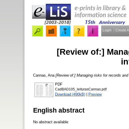
Login
Create 
[Review of:] Mana
i
Cannas, Ana
[Review of:] Managing risks for records and 
PDF
CadBAD105_leiturasCannas.pdf
Download (490kB)
|
Preview
English abstract
No abstract available