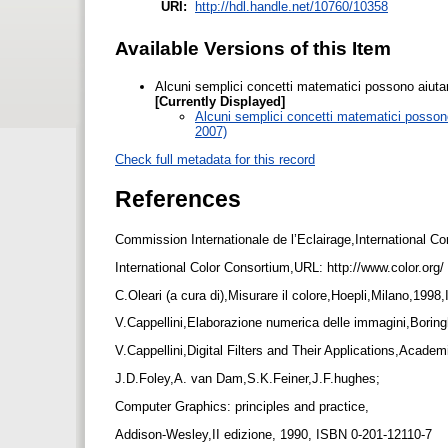
URI:
http://hdl.handle.net/10760/10358
Available Versions of this Item
Alcuni semplici concetti matematici possono aiutare
[Currently Displayed]
Alcuni semplici concetti matematici possono 
2007)
Check full metadata for this record
References
Commission Internationale de l’Eclairage,International C
International Color Consortium,URL: http://www.color.org/
C.Oleari (a cura di),Misurare il colore,Hoepli,Milano,19
V.Cappellini,Elaborazione numerica delle immagini,Borin
V.Cappellini,Digital Filters and Their Applications,Aca
J.D.Foley,A. van Dam,S.K.Feiner,J.F.hughes;
Computer Graphics: principles and practice,
Addison-Wesley,II edizione, 1990, ISBN 0-201-12110-7