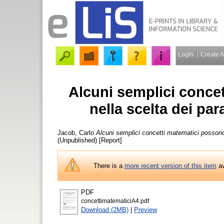
Login
Create 
Alcuni semplici conce
nella scelta dei par
Jacob, Carlo
Alcuni semplici concetti matematici possono a
(Unpublished) [Report]
There is a
more recent version of this item
av
PDF
concettimatematiciA4.pdf
Download (2MB)
|
Preview