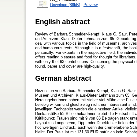
Download (86kB)
|
Preview
English abstract
Review of Barbara Schneider-Kempf, Klaus G. Saur, Pete
und Archiven. Klaus-Dieter Lehmann zum 65. Geburtstag.
deal with various topics in the field of museums, archive
and humourous texts. Although it is a festschrift, the bo
personally. For experts in the respective field, the individ
offers reading pleasure and food for thought for libraria
with only 9 of 63 contributions. Concerning the physical o
found, paper and cover are high-quality.
German abstract
Rezension von Barbara Schneider-Kempf, Klaus G. Saur, P
Museen und Archiven. Klaus-Dieter Lehmann zum 65. Gebu
HerausgeberInnen haben mit sicher viel Mühe eine Fülle 
beliebig wirken und gleichzeitig nicht nur interessant s
jeweiligen Fachgebiet werden die einzelnen Artikel vielle
Denkanstöße für BibliothekarInnen bietet die Festschrift au
Kritikpunkt: Frauen sind mit 9 von 63 Beiträgen stark unt
Layout sind angenehm, Tipp- oder Druckfehler fielen der
hochwertigen Eindruck, auch wenn der cremefarbene Schu
bleibt. Der Preis ist mit 131,60 EUR natürlich kein Schn