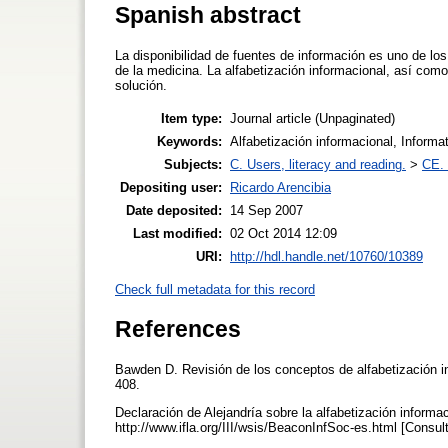
Spanish abstract
La disponibilidad de fuentes de información es uno de los
de la medicina. La alfabetización informacional, así com
solución.
Item type:
Journal article (Unpaginated)
Keywords:
Alfabetización informacional, Informat
Subjects:
C. Users, literacy and reading.
>
CE. 
Depositing user:
Ricardo Arencibia
Date deposited:
14 Sep 2007
Last modified:
02 Oct 2014 12:09
URI:
http://hdl.handle.net/10760/10389
Check full metadata for this record
References
Bawden D. Revisión de los conceptos de alfabetización in
408.
Declaración de Alejandría sobre la alfabetización informaci
http://www.ifla.org/III/wsis/BeaconInfSoc-es.html [Consu