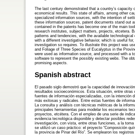
The last century demonstrated that a country’s capacity o
economical results. This state of affairs, among other ca
specialized information sources, with the intention of s
these information sources, patent documents stand out as
contained in the patents has become one of the main tools
research institutes, subject matters, projects, etcetera. Ba
patterns and tendencies, with the available technological 
with a different investigative behavior, which is useful fo
investigation so requires. To illustrate this project was 
and Foliage of Three Species of Eucalyptus in the Provin
were used as information source, and processed with a too
software to represent the possibly existing webs. The obt
promising aspects.
Spanish abstract
El pasado siglo demostró que la capacidad de innovación
resultados socioeconómicos. Esta situación, entre otras c
fuentes de información especializadas, con la intención d
más exitosas y radicales. Entre estas fuentes de inform
La consulta y análisis con técnicas métricas de la infor
principales herramientas para modelar los escenarios tec
proyectos, etcétera. Con el empleo de una serie de indicad
evidencia tecnológica disponible y detectar posibles red
investigación, con vista, entre otras funciones, a la toma
se utilizó un caso práctico: el proyecto “Composición quím
la provincia de Pinar del Río”. Se emplearon los registr