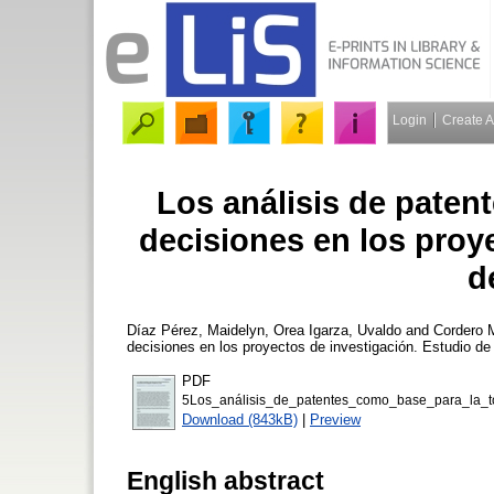
Login
Create 
Los análisis de paten
decisiones en los proy
d
Díaz Pérez, Maidelyn
,
Orea Igarza, Uvaldo
and
Cordero 
decisiones en los proyectos de investigación. Estudio d
PDF
5Los_análisis_de_patentes_como_base_para_la_t
Download (843kB)
|
Preview
English abstract