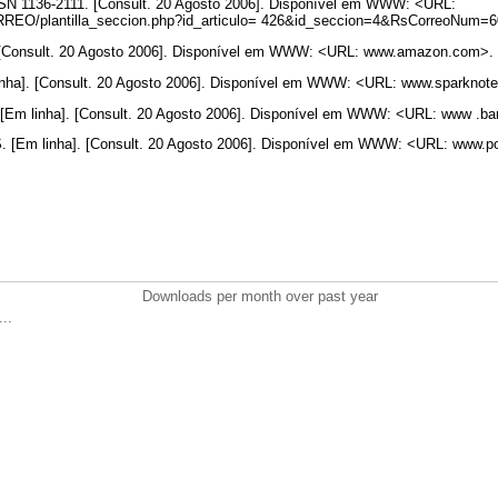
 ISSN 1136-2111. [Consult. 20 Agosto 2006]. Disponível em WWW: <URL:
CORREO/plantilla_seccion.php?id_articulo= 426&id_seccion=4&RsCorreoNum=
 [Consult. 20 Agosto 2006]. Disponível em WWW: <URL: www.amazon.com>.
ha]. [Consult. 20 Agosto 2006]. Disponível em WWW: <URL: www.sparknot
 linha]. [Consult. 20 Agosto 2006]. Disponível em WWW: <URL: www .ba
Em linha]. [Consult. 20 Agosto 2006]. Disponível em WWW: <URL: www.po
Downloads per month over past year
..