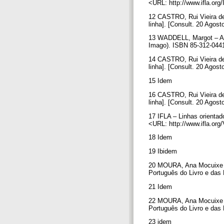
<URL: http://www.ifla.or
12 CASTRO, Rui Vieira de
linha]. [Consult. 20 Ago
13 WADDELL, Margot – A a
Imago). ISBN 85-312-044
14 CASTRO, Rui Vieira de
linha]. [Consult. 20 Ago
15 Idem
16 CASTRO, Rui Vieira de
linha]. [Consult. 20 Ago
17 IFLA – Linhas orientad
<URL: http://www.ifla.org
18 Idem
19 Ibidem
20 MOURA, Ana Mocuixe – P
Português do Livro e das 
21 Idem
22 MOURA, Ana Mocuixe – P
Português do Livro e das B
23 idem