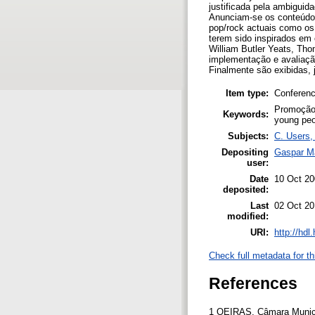
justificada pela ambiguida
Anunciam-se os conteúdos 
pop/rock actuais como os 
terem sido inspirados em 
William Butler Yeats, Th
implementação e avaliação
Finalmente são exibidas, 
Item type:
Conferenc
Promoção d
Keywords:
young peo
Subjects:
C. Users, 
Depositing
Gaspar M
user:
Date
10 Oct 2
deposited:
Last
02 Oct 20
modified:
URI:
http://hd
Check full metadata for th
References
1 OEIRAS. Câmara Municip