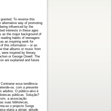
 granted. To reverse this
n alternative way of promoting
being influenced by the
dated interests in these ages
es as the major background of
he reading habits of teenagers
as an inspiring work for
of this information – or an
now that albums or music from
were inspired by literary
nchon or George Orwell. The
ion are explained and future
 Contrariar essa tendência
Pretende-se, com a presente
s adultos. O público-alvo é
liotecas públicas. Solução?
assim, a associação
as suas bibliotecas,
enta-se o projecto Songs
xa etária a atingir, atitude