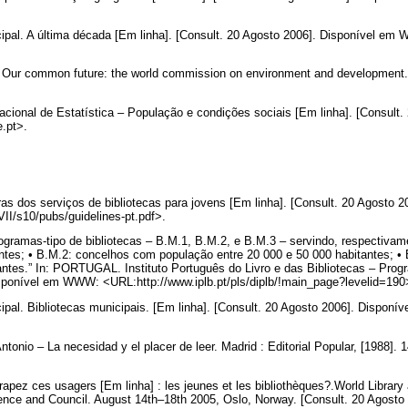
.
al. A última década [Em linha]. [Consult. 20 Agosto 2006]. Disponível em
Our common future: the world commission on environment and development. 
ional de Estatística – População e condições sociais [Em linha]. [Consult.
.pt>.
ras dos serviços de bibliotecas para jovens [Em linha]. [Consult. 20 Agost
/VII/s10/pubs/guidelines-pt.pdf>.
rogramas-tipo de bibliotecas – B.M.1, B.M.2, e B.M.3 – servindo, respectiva
ntes; • B.M.2: concelhos com população entre 20 000 e 50 000 habitantes; •
ntes.” In: PORTUGAL. Instituto Português do Livro e das Bibliotecas – Progr
isponível em WWW: <URL:http://www.iplb.pt/pls/diplb/!main_page?levelid=19
al. Bibliotecas municipais. [Em linha]. [Consult. 20 Agosto 2006]. Dispo
.
io – La necesidad y el placer de leer. Madrid : Editorial Popular, [1988]. 14
pez ces usagers [Em linha] : les jeunes et les bibliothèques?.World Library
ence and Council. August 14th–18th 2005, Oslo, Norway. [Consult. 20 Agos