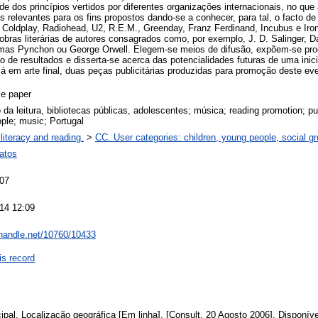
de dos princípios vertidos por diferentes organizações internacionais, no que 
relevantes para os fins propostos dando-se a conhecer, para tal, o facto d
Coldplay, Radiohead, U2, R.E.M., Greenday, Franz Ferdinand, Incubus e Iron
obras literárias de autores consagrados como, por exemplo, J. D. Salinger, 
omas Pynchon ou George Orwell. Elegem-se meios de difusão, expõem-se pr
 de resultados e disserta-se acerca das potencialidades futuras de uma inici
já em arte final, duas peças publicitárias produzidas para promoção deste ev
e paper
a leitura, bibliotecas públicas, adolescentes; música; reading promotion; pub
ple; music; Portugal
literacy and reading.
>
CC. User categories: children, young people, social g
atos
007
14 12:09
l.handle.net/10760/10433
is record
al. Localização geográfica [Em linha]. [Consult. 20 Agosto 2006]. Dispon