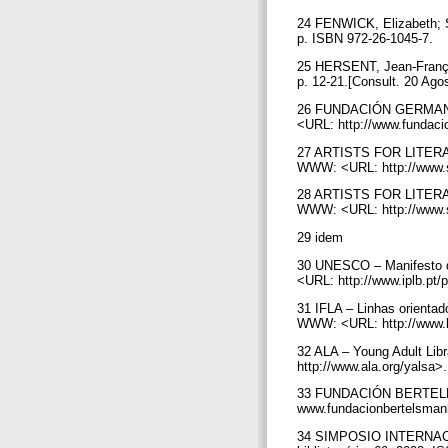
24 FENWICK, Elizabeth; SM
p. ISBN 972-26-1045-7.
25 HERSENT, Jean-François
p. 12-21.[Consult. 20 Ag
26 FUNDACIÓN GERMAN SÁ
<URL: http://www.fundaci
27 ARTISTS FOR LITERACY -
WWW: <URL: http://www.s
28 ARTISTS FOR LITERACY -
WWW: <URL: http://www.si
29 idem
30 UNESCO – Manifesto d
<URL: http://www.iplb.pt/
31 IFLA – Linhas orientad
WWW: <URL: http://www.lib
32 ALA – Young Adult Lib
http://www.ala.org/yalsa>
33 FUNDACIÓN BERTELLSM
www.fundacionbertelsman
34 SIMPOSIO INTERNAC