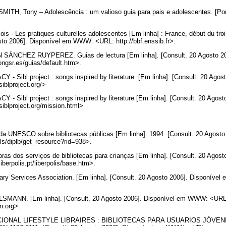
ITH, Tony – Adolescência : um valioso guia para pais e adolescentes. [Port
 - Les pratiques culturelles adolescentes [Em linha] : France, début du troi
osto 2006]. Disponível em WWW: <URL: http://bbf.enssib.fr>.
NCHEZ RUYPEREZ. Guias de lectura [Em linha]. [Consult. 20 Agosto 2
ongsr.es/guias/default.htm>.
 Sibl project : songs inspired by literature. [Em linha]. [Consult. 20 Agos
iblproject.org/>
 Sibl project : songs inspired by literature [Em linha]. [Consult. 20 Agost
blproject.org/mission.html>
a UNESCO sobre bibliotecas públicas [Em linha]. 1994. [Consult. 20 Agost
pls/diplb/get_resource?rid=938>.
oras dos serviços de bibliotecas para crianças [Em linha]. [Consult. 20 Agos
erpolis.pt/liberpolis/base.htm>.
rary Services Association. [Em linha]. [Consult. 20 Agosto 2006]. Disponív
.
ANN. [Em linha]. [Consult. 20 Agosto 2006]. Disponível em WWW: <URL
n.org>.
IONAL LIFESTYLE LIBRAIRES : BIBLIOTECAS PARA USUARIOS JÓVENES 