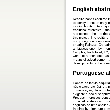
English abstr
Reading habits acquired in
tendency is not an easy ta
reading habits in teenage
traditional strategies usua
and connect them to the w
this project. The reality o
and young adults nationwid
creating Palavras Cantadas
ambiguous one -, by intern
Coldplay, Radiohead, U2, 
works of authors such as 
means of advertisement ar
developments of this idea
Portuguese a
Hábitos de leitura adquir
não é exercício fácil e a
comunicação, dar a conhec
exigente e não susceptíve
Procurar interesses conso
música/literatura como tr
seguindo-se uma análise d
Inspired by Literature com