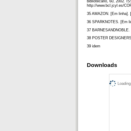
bibliotecário, 60, 2002.
http://www.bcl.jcyl.es/
35 AMAZON. [Em linha].
36 SPARKNOTES. [Em lin
37 BARNESANDNOBLE. [Em
38 POSTER DESIGNERS. [
39 idem
Downloads
Loading.