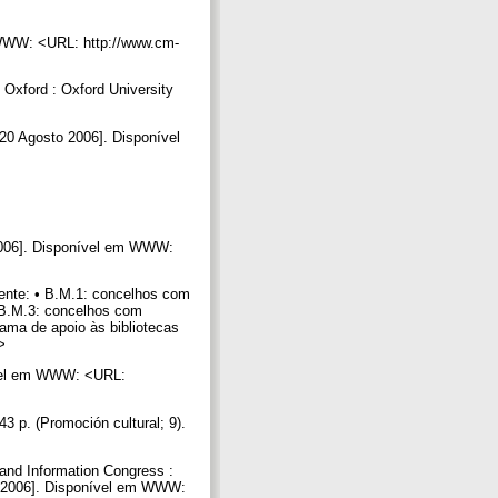
 WWW: <URL: http://www.cm-
Oxford : Oxford University
 20 Agosto 2006]. Disponível
o 2006]. Disponível em WWW:
mente: • B.M.1: concelhos com
 B.M.3: concelhos com
ama de apoio às bibliotecas
0>
nível em WWW: <URL:
3 p. (Promoción cultural; 9).
 and Information Congress :
to 2006]. Disponível em WWW: