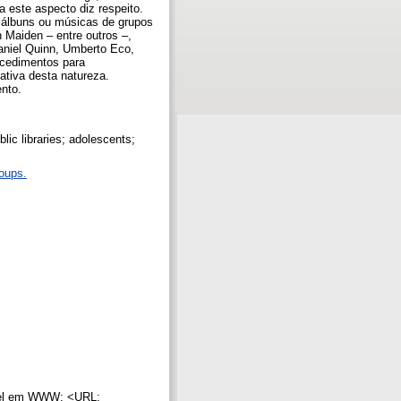
a este aspecto diz respeito.
e álbuns ou músicas de grupos
 Maiden – entre outros –,
Daniel Quinn, Umberto Eco,
ocedimentos para
ativa desta natureza.
ento.
lic libraries; adolescents;
roups.
ível em WWW: <URL: