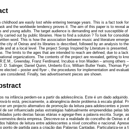
act
 childhood are easily lost while entering teenage years. This is a fact took for
sk and the worldwide tendency proves it. The aim of this paper is to reveal a
rs and young adults. The target audience is demanding and not susceptible of 
lly carried out by public libraries. How to find a solution ? To look for consoli
ritten word. This is how the association between music and literature emerg
f the city of Oeiras and its libraries is described, followed by an analysis to t
e and at a local level. The project Songs Inspired by Literature is presented, 
. The limits to the ages that are intended to reach are defined, due to a lack 
ational organizations. The contents of the project are revealed, getting to k
R.E.M., Greenday, Franz Ferdinand, Incubus e Iron Maiden – among others –, 
J. D. Salinger, Daniel Quinn, Umberto Eco, William Butler Yeats, Thomas Py
e elected – poster and flyer -, the procedures for implementation and evaluat
 are considered. Finally, two advertisement pieces are shown.
bstract
idos na infância perdem-se a partir da adolescência. Este é um dado adquirido.
 prová-lo está, precisamente, a abrangência deste problema à escala global. 
er um projecto alternativo de promoção da leitura para adolescentes e joven
l de ser influenciado pelas estratégias habitualmente empreendidas pelas bib
lidados junto destas faixas etárias e agregar-lhes a palavra escrita. Surge, 
avemestra desta empresa. Descreve-se a realidade do concelho de Oeiras e d
os hábitos de leitura entre adolescentes a nível concelhio e nacional. Apres
o ponto de partida para a criação das Palavras Cantadas. Particulariza-se a fai