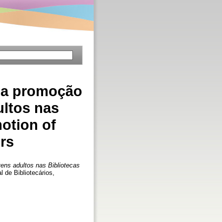
a a promoção
ultos nas
otion of
ers
ens adultos nas Bibliotecas
l de Bibliotecários,