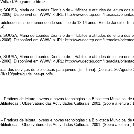
g/IV/ifla71/Programme.htm>.
; SOUSA, Maria de Lourdes Dionísio de – Hábitos e atitudes de leitura dos
sto 2006]. Disponível em WWW: <URL: http://www.ectep.com/literacias/orienta
dolescência : compreendendo seu filho de 12-14 anos. Rio de Janeiro : Imag
1-0.
; SOUSA, Maria de Lourdes Dionísio de – Hábitos e atitudes de leitura dos
sto 2006]. Disponível em WWW: <URL: http://www.ectep.com/literacias/orient
; SOUSA, Maria de Lourdes Dionísio de – Hábitos e atitudes de leitura dos
sto 2006]. Disponível em WWW: <URL: http://www.ectep.com/literacias/orienta
oras dos serviços de bibliotecas para jovens [Em linha]. [Consult. 20 Agos
/VII/s10/pubs/guidelines-pt.pdf>.
ráticas de leitura, jovens e novas tecnologias : a Biblioteca Municipal de Oe
Bibliotecas : Observatório das Actividades Culturais, 2001. (Sobre a leitura ;
ráticas de leitura, jovens e novas tecnologias : a Biblioteca Municipal de Oe
ibliotecas : Observatório das Actividades Culturais, 2001. (Sobre a leitura ;