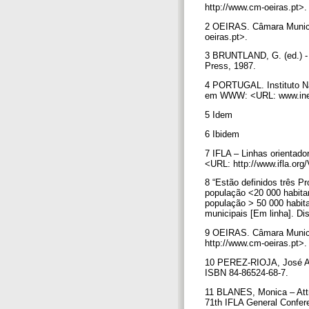
http://www.cm-oeiras.pt>
2 OEIRAS. Câmara Municip
oeiras.pt>.
3 BRUNTLAND, G. (ed.) - 
Press, 1987.
4 PORTUGAL. Instituto Nac
em WWW: <URL: www.ine
5 Idem
6 Ibidem
7 IFLA – Linhas orientado
<URL: http://www.ifla.org
8 “Estão definidos três P
população <20 000 habita
população > 50 000 habita
municipais [Em linha]. D
9 OEIRAS. Câmara Municip
http://www.cm-oeiras.pt>
10 PEREZ-RIOJA, José Anton
ISBN 84-86524-68-7.
11 BLANES, Monica – Attra
71th IFLA General Confer