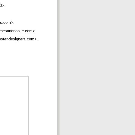
60>.
es.com>.
rnesandnobl e.com>.
ster-designers.com>.