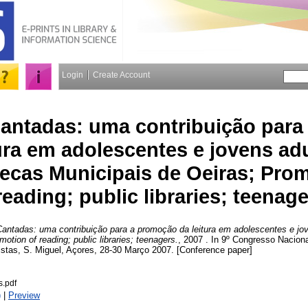
Login
Create Account
Cantadas: uma contribuição par
tura em adolescentes e jovens ad
tecas Municipais de Oeiras; Prom
reading; public libraries; teenag
antadas: uma contribuição para a promoção da leitura em adolescentes e jov
otion of reading; public libraries; teenagers.
, 2007 . In 9º Congresso Naciona
stas, S. Miguel, Açores, 28-30 Março 2007. [Conference paper]
.pdf
)
|
Preview