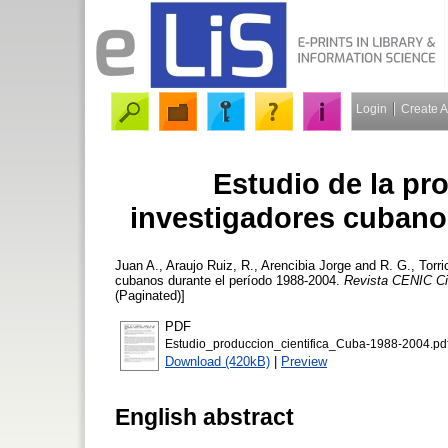
Login
Create 
Estudio de la pro
investigadores cubano
Juan A., Araujo Ruiz
,
R., Arencibia Jorge
and
R. G., Torri
cubanos durante el período 1988-2004.
Revista CENIC C
(Paginated)]
PDF
Estudio_produccion_cientifica_Cuba-1988-2004.pd
Download (420kB)
|
Preview
English abstract