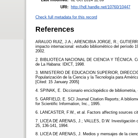
URI:
http://hdl.handle.net/10760/10447
Check full metadata for this record
References
ARAUJO RUIZ, J.A.; ARENCIBIA JORGE, R.; GUTIERREZ 
impacto internacional: estudio bibliométrico del período
2002.
2. BIBLIOTECA NACIONAL DE CIENCIA Y TÉCNICA. Cubacie
de La Habana: IDICT, 1998.
3. MINISTERIO DE EDUCACION SUPERIOR, DIRECCIÓN I
Popularización de la Ciencia y la Tecnología para América 
[Cited: 15 January 2005]
4. SPINAK, E. Diccionario enciclopédico de bibliometria
5. GARFIELD, E. SCI Journal Citation Reports; A bibliometr
for Scientific Information, Inc., 1995.
6. LANCASTER, F.W., et al. Factors affecting sources cit
7. LICEA DE ARENAS, J.; VALLES, D.W. Investigación cuba
25, 136-141, 1994.
8. LICEA DE ARENAS, J. Medios y mensajes de la ciencia.