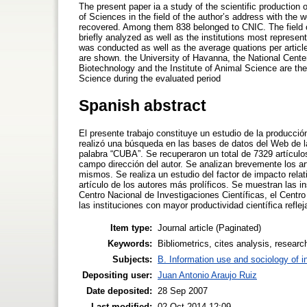
The present paper ia a study of the scientific productio
of Sciences in the field of the author’s address with the w
recovered. Among them 838 belonged to CNIC. The field o
briefly analyzed as well as the institutions most represent
was conducted as well as the average quations per article
are shown. the University of Havanna, the National Center
Biotechnology and the Institute of Animal Science are the 
Science during the evaluated period
Spanish abstract
El presente trabajo constituye un estudio de la producció
realizó una búsqueda en las bases de datos del Web de la
palabra “CUBA”. Se recuperaron un total de 7329 artículo
campo dirección del autor. Se analizan brevemente los ar
mismos. Se realiza un estudio del factor de impacto relat
artículo de los autores más prolíficos. Se muestran las 
Centro Nacional de Investigaciones Científicas, el Centro
las instituciones con mayor productividad científica refl
Item type:
Journal article (Paginated)
Keywords:
Bibliometrics, cites analysis, researc
Subjects:
B. Information use and sociology of i
Depositing user:
Juan Antonio Araujo Ruiz
Date deposited:
28 Sep 2007
Last modified:
02 Oct 2014 12:09