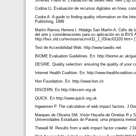
Jiménez Piano M. Evaluación de sedes web. Rev Esp Do
Codina Ll. Evaluación de recursos digitales en línea: c
Cooke A. A guide to finding quality information on the Int
Publishing, 1999
Martín Ramos Herrera I, Hidalgo San Martín A, Célis de la
del arte y consideraciones para su aplicación en la BVS 
http://bvs.sld.cu/revistas/aci/vol11_1_03/aci01103.htm>
Test de Accesibilidad Web. http://www.tawdis.net
BIOME Evaluation Guidelines. En: http://biome.ac.uk/gui
DESIRE. Quality selection: ensuring the quality of your c
Internet Health Coalition. En: http://www.ihealthcoalition.
Hon Foundation. En: http://www.hon.ch
DISCERN. En http://discern.org.uk
QUICK. En http://www.quick.org.uk
Ingwersen P. The calculation of web impact factors. J Do
Marques de Oliveira SM, Visón Hazaña de Ornelas R y 
Universidades Estaduais do Paraná: uma proposta metodol
Thewall M. Results from a web impact factor crawler. J 