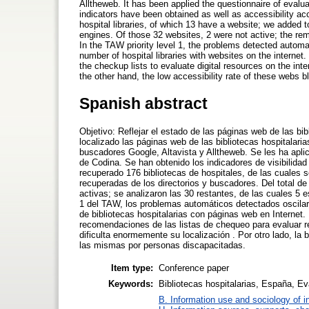
Alltheweb. It has been applied the questionnaire of evalua
indicators have been obtained as well as accessibility a
hospital libraries, of which 13 have a website; we added 
engines. Of those 32 websites, 2 were not active; the rem
In the TAW priority level 1, the problems detected automa
number of hospital libraries with websites on the interne
the checkup lists to evaluate digital resources on the inte
the other hand, the low accessibility rate of these webs b
Spanish abstract
Objetivo: Reflejar el estado de las páginas web de las b
localizado las páginas web de las bibliotecas hospitalari
buscadores Google, Altavista y Alltheweb. Se les ha apl
de Codina. Se han obtenido los indicadores de visibilida
recuperado 176 bibliotecas de hospitales, de las cuales 
recuperadas de los directorios y buscadores. Del total d
activas; se analizaron las 30 restantes, de las cuales 5 e
1 del TAW, los problemas automáticos detectados oscilar
de bibliotecas hospitalarias con páginas web en Internet.
recomendaciones de las listas de chequeo para evaluar rec
dificulta enormemente su localización . Por otro lado, la 
las mismas por personas discapacitadas.
Item type:
Conference paper
Keywords:
Bibliotecas hospitalarias, España, E
B. Information use and sociology of i