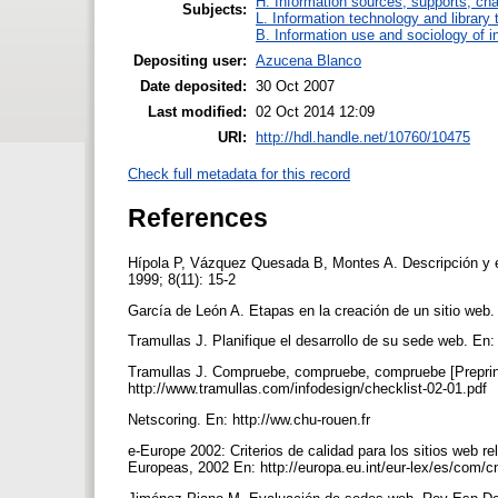
H. Information sources, supports, ch
Subjects:
L. Information technology and library
B. Information use and sociology of i
Depositing user:
Azucena Blanco
Date deposited:
30 Oct 2007
Last modified:
02 Oct 2014 12:09
URI:
http://hdl.handle.net/10760/10475
Check full metadata for this record
References
Hípola P, Vázquez Quesada B, Montes A. Descripción y ev
1999; 8(11): 15-2
García de León A. Etapas en la creación de un sitio web. B
Tramullas J. Planifique el desarrollo de su sede web. En:
Tramullas J. Compruebe, compruebe, compruebe [Preprint
http://www.tramullas.com/infodesign/checklist-02-01.pdf
Netscoring. En: http://ww.chu-rouen.fr
e-Europe 2002: Criterios de calidad para los sitios web 
Europeas, 2002 En: http://europa.eu.int/eur-lex/es/co