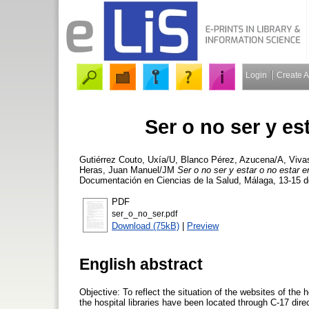
Login
Create 
Ser o no ser y est
Gutiérrez Couto, Uxía/U
,
Blanco Pérez, Azucena/A
,
Viva
Heras, Juan Manuel/JM
Ser o no ser y estar o no estar en
Documentación en Ciencias de la Salud, Málaga, 13-15 d
PDF
ser_o_no_ser.pdf
Download (75kB)
|
Preview
English abstract
Objective: To reflect the situation of the websites of the 
the hospital libraries have been located through C-17 dire