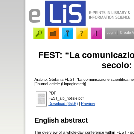
Login
Create 
FEST: “La comunicazio
secolo:
Arabito, Stefania
FEST: “La comunicazione scientifica nel
[Journal article (Unpaginated)]
PDF
FEST_aib_notizie.pdf
Download (35kB)
|
Preview
English abstract
The overview of a whole-day conference within FEST - scie