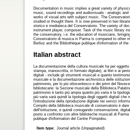
Documentation in music implies a great variety of physic
music, sound recordings and audiovisuals - analogic and d
works of visual arts with subject music. The Conservator
studied or thought there. It is now preserved in two libra
storico e mediateca del Conservatorio. The variety of docu
instrument player, composer. Task of the music library ins
the conservatory, i.e. the education of musicians, bringin
Conservatorio di musica in Parma is compared to other musi
Berlioz and the Bibliothèque publique d'information of th
Italian abstract
La documentazione della cultura musicale ha per oggetto u
stampa, manoscritta, in formato digitale), ai libri e ai pe
digitali - include gli strumenti musicali e quanto testimoni
musicale e la documentazione archivistica delle istituzion
patrimonio, per lo più ottocentesco e dei primi del Novecen
bibliotecarie: la Sezione musicale della Biblioteca Palati
patrimonio è tanto più ampia quanto più varia è la tipologi
più varia sarà quindi la tipologia degli oggetti digitali ch
l'introduzione della riproduzione digitale nei servizi infor
Compito della biblioteca musicale di conservatorio è dare s
dell'istituzione, e quindi coniugando conservazione, digit
posto a confronto con altre biblioteche musicali di Parma 
publique d'information del Centre Pompidou.
Item type:
Journal article (Unpaginated)