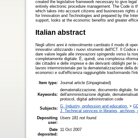
created the legislative framework necessary to give legal
entirely electronic procedure management. The Code is ther
which takes into account citizens and businesses rights
for Innovation and Technologies and prepared by the Inter
support, looks at the economic benefits and greater effic
Italian abstract
Negli ultimi anni è notevolmente cambiato il modo di oper
innovativi utilizzando i nuovi strumenti dell'ICT. Il Codice
dare valore legale alle innovazioni spingendo verso la rio
completamente digitale. È, quindi, una complessa riforma, u
dei cittadini e delle imprese e dei derivanti obblighi per le
lavoro interministeriale per la dematerializzazione della 
economici e sull'efficienza raggiungibile trasformando l'i
Item type:
Journal article (Unpaginated)
dematerializzazione, documento digitale, fi
Keywords:
dell'amministrazione digitale, dematerialisa
protocol, digital administration code
G. Industry, profession and education.
>
GD
Subjects:
J. Technical services in libraries, archive
Depositing
Users 181 not found.
user:
Date
11 Oct 2007
deposited: