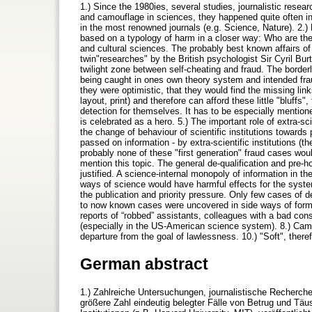
1.) Since the 1980ies, several studies, journalistic rese
and camouflage in sciences, they happened quite often in 
in the most renowned journals (e.g. Science, Nature). 2.)
based on a typology of harm in a closer way: Who are the 
and cultural sciences. The probably best known affairs of 
twin"researches" by the British psychologist Sir Cyril Bu
twilight zone between self-cheating and fraud. The border
being caught in ones own theory system and intended fraud
they were optimistic, that they would find the missing links
layout, print) and therefore can afford these little "bluff
detection for themselves. It has to be especially mentioned
is celebrated as a hero. 5.) The important role of extra-sci
the change of behaviour of scientific institutions toward
passed on information - by extra-scientific institutions (th
probably none of these "first generation" fraud cases woul
mention this topic. The general de-qualification and pre-h
justified. A science-internal monopoly of information in t
ways of science would have harmful effects for the system 
the publication and priority pressure. Only few cases of
to now known cases were uncovered in side ways of forma
reports of “robbed” assistants, colleagues with a bad cons
(especially in the US-American science system). 8.) Camou
departure from the goal of lawlessness. 10.) "Soft", there
German abstract
1.) Zahlreiche Untersuchungen, journalistische Recherch
größere Zahl eindeutig belegter Fälle von Betrug und Tä