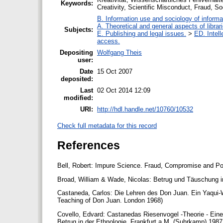
Keywords:
Creativity, Scientific Misconduct, Fraud, So
B. Information use and sociology of informa
A. Theoretical and general aspects of librar
Subjects:
E. Publishing and legal issues.
>
ED. Intell
access.
Depositing
Wolfgang Theis
user:
Date
15 Oct 2007
deposited:
Last
02 Oct 2014 12:09
modified:
URI:
http://hdl.handle.net/10760/10532
Check full metadata for this record
References
Bell, Robert: Impure Science. Fraud, Compromise and Poli
Broad, William & Wade, Nicolas: Betrug und Täuschung in
Castaneda, Carlos: Die Lehren des Don Juan. Ein Yaqui-W
Teaching of Don Juan. London 1968)
Covello, Edvard: Castanedas Riesenvogel -Theorie - Eine 
Betrug in der Ethnologie. Frankfurt a.M. (Suhrkamp) 198