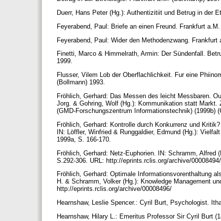
Duerr, Hans Peter (Hg.): Authentizitiit und Betrug in der
Feyerabend, Paul: Briefe an einen Freund. Frankfurt a.
Feyerabend, Paul: Wider den Methodenzwang. Frankfurt
Finetti, Marco & Himmelrath, Armin: Der Sündenfall. Betr
1999.
Flusser, Vilem Lob der Oberflachlichkeit. Fur eine Phiino
(Bollmann) 1993.
Fröhlich, Gerhard: Das Messen des leicht Messbaren. Out
Jorg. & Gohring, Wolf (Hg.): Kommunikation statt Markt. Z
(GMD-Forschungszentrum Informationstechnik) (1999b) (GM
Fröhlich, Gerhard: Kontrolle durch Konkurrenz und Kritik
IN: Löffler, Winfried & Runggaldier, Edmund (Hg.): Vielfa
1999a, S. 166-170.
Fröhlich, Gerhard: Netz-Euphorien. IN: Schramm, Alfred (
S.292-306. URL: http://eprints.rclis.org/archive/00008494
Fröhlich, Gerhard: Optimale Informationsvorenthaltung 
H. & Schramm, Volker (Hg.): Knowledge Management un
http://eprints.rclis.org/archive/00008496/
Hearnshaw, Leslie Spencer.: Cyril Burt, Psychologist. Ith
Hearnshaw, Hilary L.: Emeritus Professor Sir Cyril Burt (1