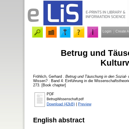
Login
Create 
Betrug und Täus
Kultur
Fröhlich, Gerhard
.
Betrug und Täuschung in den Sozial- 
Wissen? : Band 4: Einführung in die Wissenschaftstheor
273. [Book chapter]
PDF
BetrugWissenschaft.pdf
Download (42kB)
|
Preview
English abstract