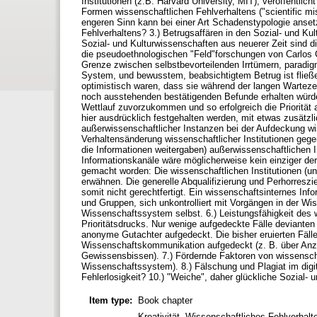
Institutionen (z.B. Harvard University, MIT), veröffentlich
Formen wissenschaftlichen Fehlverhaltens ("scientific mi
engeren Sinn kann bei einer Art Schadenstypologie anset
Fehlverhaltens? 3.) Betrugsaffären in den Sozial- und Ku
Sozial- und Kulturwissenschaften aus neuerer Zeit sind d
die pseudoethnologischen "Feld"forschungen von Carlos 
Grenze zwischen selbstbevorteilenden Irrtümern, paradi
System, und bewusstem, beabsichtigtem Betrug ist fließ
optimistisch waren, dass sie während der langen Wartezeit
noch ausstehenden bestätigenden Befunde erhalten würden
Wettlauf zuvorzukommen und so erfolgreich die Priorität 
hier ausdrücklich festgehalten werden, mit etwas zusätzli
außerwissenschaftlicher Instanzen bei der Aufdeckung w
Verhaltensänderung wissenschaftlicher Institutionen gege
die Informationen weitergaben) außerwissenschaftlichen 
Informationskanäle wäre möglicherweise kein einziger de
gemacht worden: Die wissenschaftlichen Institutionen (u
erwähnen. Die generelle Abqualifizierung und Perhorreszi
somit nicht gerechtfertigt. Ein wissenschaftsinternes I
und Gruppen, sich unkontrolliert mit Vorgängen in der Wi
Wissenschaftssystem selbst. 6.) Leistungsfähigkeit des 
Prioritätsdrucks. Nur wenige aufgedeckte Fälle deviante
anonyme Gutachter aufgedeckt. Die bisher eruierten Fälle
Wissenschaftskommunikation aufgedeckt (z. B. über Anzei
Gewissensbissen). 7.) Fördernde Faktoren von wissensc
Wissenschaftssystem). 8.) Fälschung und Plagiat im digita
Fehlerlosigkeit? 10.) "Weiche", daher glückliche Sozial-
Item type:
Book chapter
Kreativität, Wissenschaftliches Fehlverhalt