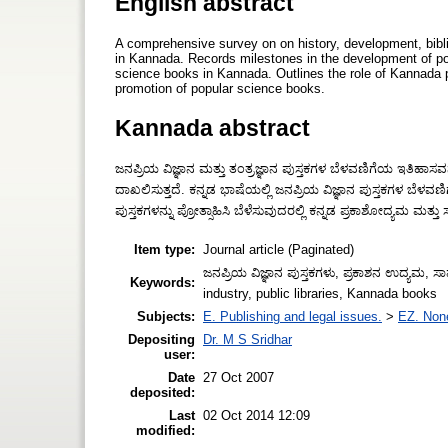
English abstract
A comprehensive survey on on history, development, bibli
in Kannada. Records milestones in the development of pop
science books in Kannada. Outlines the role of Kannada p
promotion of popular science books.
Kannada abstract
ಜನಪ್ರಿಯ ವಿಜ್ಞಾನ ಮತ್ತು ತಂತ್ರಜ್ಞಾನ ಪುಸ್ತಕಗಳ ಬೆಳವಣಿಗೆಯ ಇತಿಹಾಸವನ್
ದಾಖಲಿಸುತ್ತದೆ. ಕನ್ನಡ ಭಾಷೆಯಲ್ಲಿ ಜನಪ್ರಿಯ ವಿಜ್ಞಾನ ಪುಸ್ತಕಗಳ ಬೆಳವಣಿಗ
ಪುಸ್ತಕಗಳನ್ನು ಪ್ರೋತ್ಸಾಹಿಸಿ ಬೆಳೆಸುವುದರಲ್ಲಿ ಕನ್ನಡ ಪ್ರಕಾಶೋದ್ಯಮ ಮತ್ತ
Item type:
Journal article (Paginated)
ಜನಪ್ರಿಯ ವಿಜ್ಞಾನ ಪುಸ್ತಕಗಳು, ಪ್ರಕಾಶನ ಉದ್ಯಮ, 
Keywords:
industry, public libraries, Kannada books
Subjects:
E. Publishing and legal issues.
>
EZ. None
Depositing
Dr. M S Sridhar
user:
Date
27 Oct 2007
deposited:
Last
02 Oct 2014 12:09
modified: