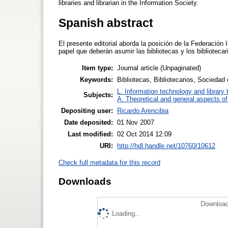
libraries and librarian in the Information Society.
Spanish abstract
El presente editorial aborda la posición de la Federación 
papel que deberán asumir las bibliotecas y los biblioteca
Item type:
Journal article (Unpaginated)
Keywords:
Bibliotecas, Bibliotecarios, Sociedad 
L. Information technology and library
Subjects:
A. Theoretical and general aspects of 
Depositing user:
Ricardo Arencibia
Date deposited:
01 Nov 2007
Last modified:
02 Oct 2014 12:09
URI:
http://hdl.handle.net/10760/10612
Check full metadata for this record
Downloads
Download
Loading...