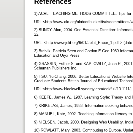
References
1) ACRL. TEACHING METHODS COMMITTEE. Tips for Dev
URL:<http://www.ala.org/ala/acrlbucket/is/iscommittees
2) BUNDY, Alan, 2004. One Essential Direction: Informatio
22.
URL: <http://www.jelit.org/6/01/JeLit_Paper_1.pdf > (dat
3) Breivik, Patricia Seen and Gordon E.Gee 1989 Informati
Education and Oryx Press
4) GRASSIN, Esther S. and KAPLOWITZ, Joan R., 2001. In
Schuman Publishers Inc.
5) HSU, Yu-Chang, 2006. Better Educational Website Inte
Graduate Students.British Journal of Educational Technol
URL:<http://www.blackwell-synergy.com/doi/full/10.1111/
6) KEEFE, James W., 1987. Learning Style: Theory and P
7) KRIKELAS, James, 1983. Information-seeking behavior :
8) MANUEL, Kate, 2002. Teaching information literacy to g
9) NIELSEN, Jacob, 2000. Designing Web Usability. India
10) ROWLATT, Mary, 2003. Contributing to Europe. Update