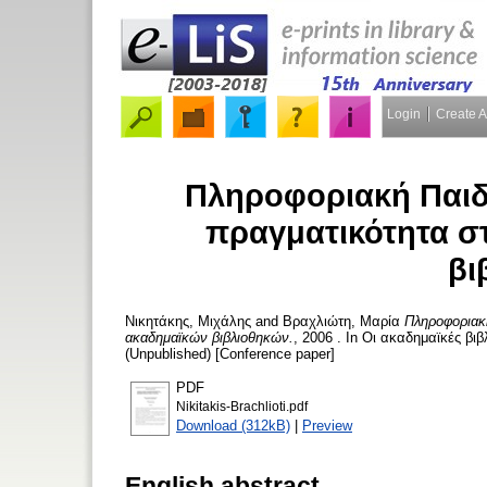
Login
Create 
Πληροφοριακή Παιδε
πραγματικότητα σ
βι
Νικητάκης, Μιχάλης
and
Βραχλιώτη, Μαρία
Πληροφοριακή
ακαδημαϊκών βιβλιοθηκών.
, 2006 . In Οι ακαδημαϊκές βι
(Unpublished) [Conference paper]
PDF
Nikitakis-Brachlioti.pdf
Download (312kB)
|
Preview
English abstract