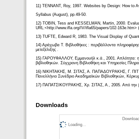
11) TENNANT, Roy, 1997. Websites by Design: How to Av
Syllabus (August), pp.49-50.
12) TOBIN, Tess and KESSELMAN, Martin, 2000. Evaluati
URL:<http://www.ifla.org/IV/ifla65/papers/102-163e.htm>
13) TUFTE, Edward R, 1983. The Visual Display of Quanti
14) Αράχωβα Τ. Βιβλιοθήκες : περιβάλλοντα πληροφόρησ
μετεξέλιξης .
15) ΓΑΡΟΥΦΑΛΛΟΥ, Εμμανουήλ κ.ά., 2001. Απλότητα: η 
βιβλιοθηκών. Σύγχρονη Βιβλιοθήκη και Υπηρεσίες Πληρ
16) ΝΙΚΗΤΑΚΗΣ, Μ. ΣΙΤΑΣ, Α. ΠΑΠΑΔΟΥΡΑΚΗΣ, Γ. ΠΙΤΗ
Πανελλήνιο Συνέδριο Ακαδημαϊκών Βιβλιοθηκών, Κέρκυ
17) ΠΑΠΑΤΣΙΚΟΥΡΑΚΗΣ, Χρ. ΣΙΤΑΣ, Α., 2005. Από την β
Downloads
Download
Loading...