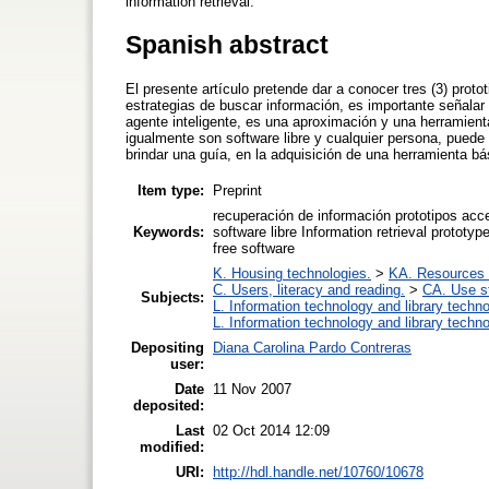
information retrieval.
Spanish abstract
El presente artículo pretende dar a conocer tres (3) proto
estrategias de buscar información, es importante señalar 
agente inteligente, es una aproximación y una herramient
igualmente son software libre y cualquier persona, puede 
brindar una guía, en la adquisición de una herramienta bá
Item type:
Preprint
recuperación de información prototipos acc
Keywords:
software libre Information retrieval prototy
free software
K. Housing technologies.
>
KA. Resources 
C. Users, literacy and reading.
>
CA. Use s
Subjects:
L. Information technology and library techn
L. Information technology and library techn
Depositing
Diana Carolina Pardo Contreras
user:
Date
11 Nov 2007
deposited:
Last
02 Oct 2014 12:09
modified:
URI:
http://hdl.handle.net/10760/10678