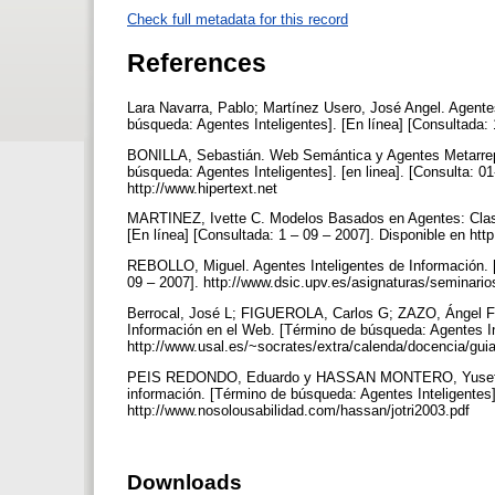
Check full metadata for this record
References
Lara Navarra, Pablo; Martínez Usero, José Angel. Agente
búsqueda: Agentes Inteligentes]. [En línea] [Consultada: 
BONILLA, Sebastián. Web Semántica y Agentes Metarrep
búsqueda: Agentes Inteligentes]. [en linea]. [Consulta: 01
http://www.hipertext.net
MARTINEZ, Ivette C. Modelos Basados en Agentes: Clase 
[En línea] [Consultada: 1 – 09 – 2007]. Disponible en htt
REBOLLO, Miguel. Agentes Inteligentes de Información. [
09 – 2007]. http://www.dsic.upv.es/asignaturas/seminario
Berrocal, José L; FIGUEROLA, Carlos G; ZAZO, Ángel F
Información en el Web. [Término de búsqueda: Agentes Int
http://www.usal.es/~socrates/extra/calenda/docencia/gu
PEIS REDONDO, Eduardo y HASSAN MONTERO, Yusef. Ont
información. [Término de búsqueda: Agentes Inteligentes].
http://www.nosolousabilidad.com/hassan/jotri2003.pdf
Downloads