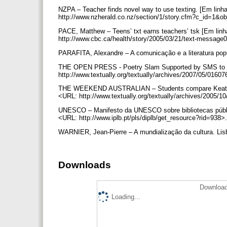
NZPA – Teacher finds novel way to use texting. [Em lin
http://www.nzherald.co.nz/section/1/story.cfm?c_id=1&o
PACE, Matthew – Teens’ txt earns teachers’ tsk [Em lin
http://www.cbc.ca/health/story/2005/03/21/text-message
PARAFITA, Alexandre – A comunicação e a literatura popul
THE OPEN PRESS - Poetry Slam Supported by SMS to Wa
http://www.textually.org/textually/archives/2007/05/0160
THE WEEKEND AUSTRALIAN – Students compare Keats to 
<URL: http://www.textually.org/textually/archives/2005/
UNESCO – Manifesto da UNESCO sobre bibliotecas públi
<URL: http://www.iplb.pt/pls/diplb/get_resource?rid=938>
WARNIER, Jean-Pierre – A mundialização da cultura. Lisb
Downloads
Download
Loading...