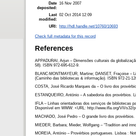
Date
16 Nov 2007
deposited:
Last
02 Oct 2014 12:09
modified:
URI:
http://hdl.handle.net/10760/10693
Check full metadata for this record
References
APPADURAI, Arjun – Dimensões culturais da globalização
58). ISBN 972-695-612-9.
BLANC-MONTMAYEUR, Martine; DANSET, Fraçoise – Lista 
(Caminho das bibliotecas & informação). ISBN 972-21-1
COSTA, José Ricardo Marques da – O livro dos provérbi
ESTANQUEIRO, António – A sabedoria dos provérbios. L
IFLA – Linhas orientadoras dos serviços de bibliotecas p
Disponível em WWW: <URL: http://www.ifla.org/VII/s32/
MACHADO, José Pedro – O grande livro dos provérbios. Lis
MIEDER, Barbara; Mieder, Wolfgang – “Tradition and innova
MOREIA, António – Provérbios portugueses. Lisboa : Notí