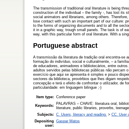
The transmission of traditional oral literature is being t
construction of the individual – the family -, has lost its
social animators and librarians, among others. Therefore, 
lose contact with such an important part of our culture: 
to the forms of organizing documents and to all the sectors
it in a graphic way, trough small panels. The task is of ea
way, with this particular form of oral literature. With a sing
Portuguese abstract
A transmissão da literatura de tradição oral encontra-s
formação do indivíduo, social e culturalmente, – a famíl
de educadores, animadores e bibliotecários, entre outros
adultos servidos pelas bibliotecas públicas não percam o
exercício que aqui se apresenta é simples e pouco disp
sectores da biblioteca, provérbios que lhes digam respei
concepção e terá o efeito de confrontar o utilizador, de 
particularidade: em linguagem bilingue ;-)
Item type:
Conference paper
PALAVRAS – CHAVE: literatura oral, biblio
Keywords:
literature, public libraries, proverbs, teenag
Subjects:
C. Users, literacy and reading.
>
CC. User c
Depositing
Gaspar Matos
user: