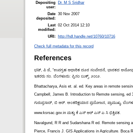
Depositing
Dr. M S Sridhar
user:
Date
30 Nov 2007
deposited:
Last
02 Oct 2014 12:10
modified:
URI:
http://hdl.handle.net/10760/10716
Check full metadata for this record
References
ಭಟ್, ಪಿ ಜೆ, “ಉಪಗ್ರಹ ಆಧಾರಿತ ದೂರ ಸಂವೇದನೆ, ಭಾರತದ ಅಮೋಘ ಸಾಧನೆ
ಇತರರು ಸಂ. ಬೆಂಗಳೂರು: ಪ್ರಿಸಂ ಬುಕ್ಸ್, ೨೦೦೨.
Bhattacharya, Asis et. al. ed. Key areas in remote sen
Campbell, James B. Introduction to Remote sensing, ed 
ಗುರುಪ್ರಸಾದ್, ಬಿ ಆರ್. ಅಂತರಿಕ್ಷಯಾನ ಪ್ರಯೋಜನ, ಪ್ರಾಮುಖ್ಯ, ಬೆಂಗಳ
www.ksrsac.gov.in ಮತ್ತು ಕೆ ಎಸ್ ಆರ್ ಎಸ್ ಎ ಸಿ ಭಿತ್ತಿಪತ.
Navalgund, R R and Sudarshana R ed. Remote sensing a
Pierce, Francis J. GIS Applications in Agriculture. Boc