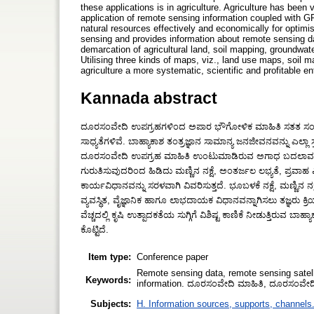
these applications is in agriculture. Agriculture has bee
application of remote sensing information coupled with 
natural resources effectively and economically for optimis
sensing and provides information about remote sensing data
demarcation of agricultural land, soil mapping, groundwate
Utilising three kinds of maps, viz., land use maps, soil
agriculture a more systematic, scientific and profitable en
Kannada abstract
ದೂರಸಂವೇದಿ ಉಪಗ್ರಹಗಳಿಂದ ಅಪಾರ ಭೌಗೋಳಿಕ ಮಾಹಿತಿ ಸತತ ಸಂಗ್ರಹವಾ
ಸಾಧ್ಯತೆಗಳಿವೆ. ಬಾಹ್ಯಾಕಾಶ ತಂತ್ರಜ್ಞಾನ ಸಾಮಾನ್ಯ ಜನಜೀವನವನ್ನು ಎಲ್ಲಾ 
ದೂರಸಂವೇದಿ ಉಪಗ್ರಹ ಮಾಹಿತಿ ಉಂಟುಮಾಡಿರುವ ಅಗಾಧ ಬದಲಾವಣೆ ಮತ್ತ
ಗುರುತಿಸುವುದರಿಂದ ಹಿಡಿದು ಮಣ್ಣಿನ ನಕ್ಷೆ, ಅಂತರ್ಜಲ ಲಭ್ಯತೆ, ಪ್ರ
ಕಾರ್ಯವಿಧಾನವನ್ನು ಸರಳವಾಗಿ ವಿವರಿಸುತ್ತದೆ. ಭೂಬಳಕೆ ನಕ್ಷೆ, ಮಣ್ಣಿನ
ವ್ಯವಸ್ಥಿತ, ವೈಜ್ಞಾನಿಕ ಹಾಗೂ ಲಾಭದಾಯಕ ವಿಧಾನವನ್ನಾಗಿಸಲು ತಜ್ಞರು 
ವೆಚ್ಚದಲ್ಲಿ ಕೃಷಿ ಉತ್ಪಾದಕತೆಯ ಸುಗ್ಗಿಗೆ ವಿಶಿಷ್ಟ ಕಾಣಿಕೆ ನೀಡುತ್ತಿರುವ ಬ
ಕೊಟ್ಟಿದೆ.
Item type:
Conference paper
Remote sensing data, remote sensing satellit
Keywords:
information. ದೂರಸಂವೇದಿ ಮಾಹಿತಿ, ದೂರಸಂವೇದಿ 
Subjects:
H. Information sources, supports, channels