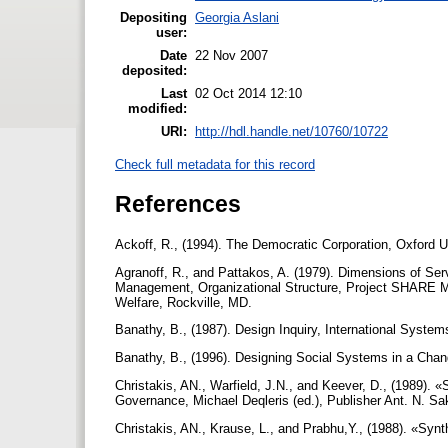
Depositing
Georgia Aslani
user:
Date
22 Nov 2007
deposited:
Last
02 Oct 2014 12:10
modified:
URI:
http://hdl.handle.net/10760/10722
Check full metadata for this record
References
Ackoff, R., (1994). The Democratic Corporation, Oxford 
Agranoff, R., and Pattakos, A. (1979). Dimensions of Ser
Management, Organizational Structure, Project SHARE Mo
Welfare, Rockville, MD.
Banathy, B., (1987). Design Inquiry, International System
Banathy, B., (1996). Designing Social Systems in a Cha
Christakis, AN., Warfield, J.N., and Keever, D., (1989)
Governance, Michael Deqleris (ed.), Publisher Ant. N. S
Christakis, AN., Krause, L., and Prabhu,Y., (1988). «Sy