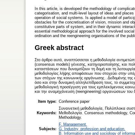
In this article, is developed the methodology of complic
categorisation, and multi-level layout of ideas and places 
operation of social systems. Is applied a model of partic
obstacles for the concretisation of vision, mission and ob
constitutive parts of system, and in their dynamic interact
essential methodological approach for the involved social i
ordination and the reengineering organisations of the publi
Greek abstract
Στο άρθρο αυτό, αναπτύσσεται η μεθοδολογία αντιμετ
(consensus models) γένεσης, κατηγοριοποίησης, και π
καταστάσεων που δυναμιτίζουν τη δομή και τη λειτουργ
μεθοδολογίας λήψης αποφάσεων που στοχεύει στην υπέρ
των στόχων της κοινωνικής οργάνωσης . Δεδομένης της
όσο και στην δυναμική αλληλεπίδραση τους, το συμμετ
μεθοδολογική προσέγγιση για τους εμπλεκόμενους κοινων
και την αναμηχάνευση (reengineering) οργανώσεων του δ
Item type:
Conference paper
Συναινετική μεθοδολογία, Πολύπλοκα συστή
Keywords:
Μεθοδολογία. Consensus methodology, Com
Methodology.
F. Management.
Subjects:
G. Industry, profession and education.
B. Information use and sociology of informa