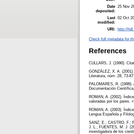
Date
25 Nov 2
deposited:
Last
02 Oct 2
modified:
URI:
http://hd
Check full metadata for th
References
CULLARS, J. (1990). Citati
GONZÁLEZ, X. A. (2001). Á
Literatura, núm. 28, 73-8
PALOMARES, R. (1998). An
Documentación Científica,
ROMAN, A. (2002). Índices
valoradas por los pares. 
ROMAN, A. (2003). Índices
Lengua Española y Filolog
SANZ, E.; CASTRO, F.;
J. L.; FUENTES, M. J. (20
investigadora de los cient