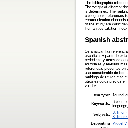
The bibliographic referen
The weight of different d
is determined. The rankin
bibliographic references t
communication channels to
of the study are coinciden
Humanities Citation Index,
Spanish abst
Se analizan las referencia
española. A partir de est
periódicas y actas de co
editoriales y revistas más 
referencias presentes en 
uso considerable de forma
rankings de títulos más ci
otros estudios previos e 
validez.
Item type:
Journal a
Bibliomet
Keywords:
language,
B. Inform
Subjects:
B. Inform
Depositing
Miguel V
user: