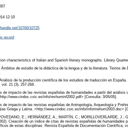
007
014 12:10
l.handle.net/10760/10725
is record
on characteristics of Italian and Spanish literary monographs. Library Quarter
mbitos de estudio de la didáctica de la lengua y de la literatura. Textos de 
7.
álisis de la producción científica de los estudios de traducción en España.
 vol. 21 (3), 257-268.
 de impacto de las revistas españolas de humanidades a partir del análisis d
<http://www.cindoc.csic.es/info/revhuminf2002.pdf> [Consulta: 3/05/05].
 de impacto de las revistas españolas de Antropología, Arqueología y Prehist
ías Griega y Latina. <http://www.cindoc.csic.es/info/informehum2003.doc> [
 POVEDANO, E.; HERNÁNDEZ, A.; MARTÍN, C.; MORILLOVERLARDE, J.; G
02). Creación de un índice de citas de revistas españolas de humanidades par
íficos de estas disciplinas. Revista Española de Documentación Científica, vo