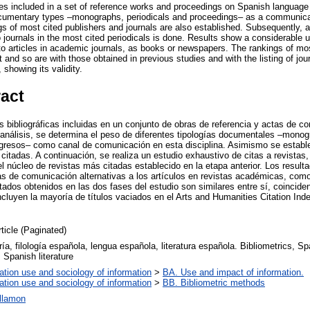
ces included in a set of reference works and proceedings on Spanish language 
ocumentary types –monographs, periodicals and proceedings– as a communicati
gs of most cited publishers and journals are also established. Subsequently, 
o journals in the most cited periodicals is done. Results show a considerable u
 articles in academic journals, as books or newspapers. The rankings of most
t and so are with those obtained in previous studies and with the listing of jou
 showing its validity.
ract
s bibliográficas incluidas en un conjunto de obras de referencia y actas de co
e análisis, se determina el peso de diferentes tipologías documentales –monog
ngresos– como canal de comunicación en esta disciplina. Asimismo se establ
citadas. A continuación, se realiza un estudio exhaustivo de citas a revistas, a
el núcleo de revistas más citadas establecido en la etapa anterior. Los resul
s de comunicación alternativas a los artículos en revistas académicas, como 
tados obtenidos en las dos fases del estudio son similares entre sí, coinciden
incluyen la mayoría de títulos vaciados en el Arts and Humanities Citation In
rticle (Paginated)
ría, filología española, lengua española, literatura española. Bibliometrics, S
 Spanish literature
ation use and sociology of information
>
BA. Use and impact of information.
ation use and sociology of information
>
BB. Bibliometric methods
illamon