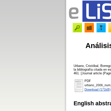
Análisi
Urbano, Cristóbal
,
Borrego
la bibliografía citada en e
461. [Journal article (Pagi
PDF
urbano_2006_num_
Download (171kB)
English abstr