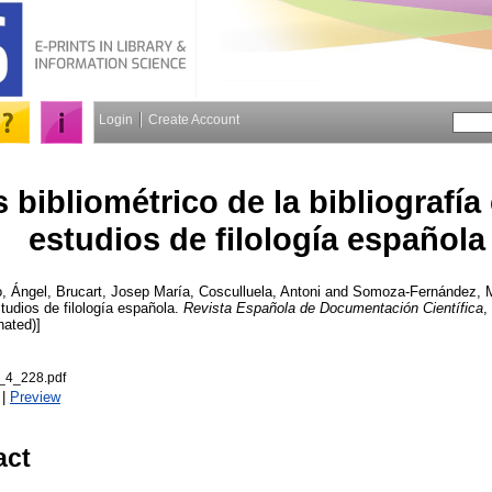
Login
Create Account
s bibliométrico de la bibliografía
estudios de filología española
, Ángel
,
Brucart, Josep María
,
Cosculluela, Antoni
and
Somoza-Fernández, 
studios de filología española.
Revista Española de Documentación Científica
,
nated)]
4_228.pdf
|
Preview
act