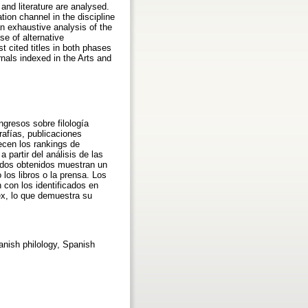
and literature are analysed.
on channel in the discipline
an exhaustive analysis of the
se of alternative
 cited titles in both phases
rnals indexed in the Arts and
ngresos sobre filología
rafías, publicaciones
ecen los rankings de
 partir del análisis de las
tados obtenidos muestran un
los libros o la prensa. Los
 con los identificados en
dex, lo que demuestra su
panish philology, Spanish