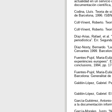
actualidad en un servicio 
documentación científica, 
Codina, Lluís. Teoria de 
de Barcelona, 1996. ISBN
Coll-Vinent, Roberto. Teo
Coll-Vinent, Roberto. Teo
Díaz-Arias, Rafael, et al
periodística”. En: Segun
Díaz-Nosty, Bernardo. “La 
Cervantes 1999. Barcelona
Fuentes-Pujol, Maria-Eulà
experiències europees”. E
conclusions, 1994, pp. 17
Fuentes-Pujol, Maria-Eulà
Barcelona: Generalitat de
Galdón-López, Gabriel. Pe
Galdón-López, Gabriel. El
García-Gutiérrez, Antonio-
a la documentación inform
García-Morales, Justo. “N