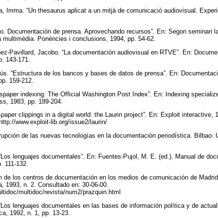
la, Imma. “Un thesaurus aplicat a un mitjà de comunicació audiovisual. Exper
reo. Documentación de prensa. Aprovechando recursos”. En: Segon seminari l
ia multimèdia. Ponències i conclusions, 1994, pp. 54-62.
pez-Pavillard, Jacobo. “La documentación audiovisual en RTVE”. En: Documen
 p. 143-171.
s. “Estructura de los bancos y bases de datos de prensa”. En: Documentació
 pp. 159-212.
spaper indexing: The Official Washington Post Index”. En: Indexing specializ
ss, 1983, pp. 189-204.
per clippings in a digital world: the Laurin project”. En: Exploit interactive, 1
ttp://www.exploit-lib.org/issue2/laurin/
rrupción de las nuevas tecnologías en la documentación periodística. Bilbao:
Los lenguajes documentales”. En: Fuentes-Pujol, M. E. (ed.). Manual de doc
p. 111-132.
ón de los centros de documentación en los medios de comunicación de Madrid
 1993, n. 2. Consultado en: 30-06-00.
ltidoc/multidoc/revista/num2/prazquin.html
 “Los lenguajes documentales en las bases de información política y de actua
ca, 1992, n. 1, pp. 13-23.