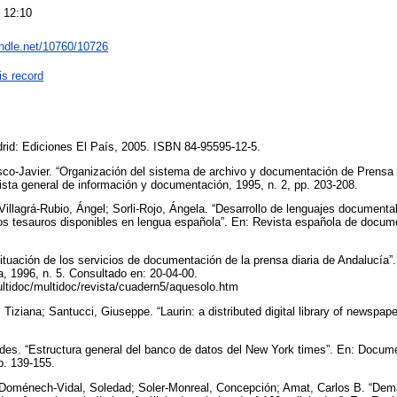
 12:10
andle.net/10760/10726
is record
drid: Ediciones El País, 2005. ISBN 84-95595-12-5.
co-Javier. “Organización del sistema de archivo y documentación de Prensa
ista general de información y documentación, 1995, n. 2, pp. 203-208.
illagrá-Rubio, Ángel; Sorli-Rojo, Ángela. “Desarrollo de lenguajes documenta
os tesauros disponibles en lengua española”. En: Revista española de documen
tuación de los servicios de documentación de la prensa diaria de Andalucía”
 1996, n. 5. Consultado en: 20-04-00.
ultidoc/multidoc/revista/cuadern5/aquesolo.htm
 Tiziana; Santucci, Giuseppe. “Laurin: a distributed digital library of newspap
.
es. “Estructura general del banco de datos del New York times”. En: Docume
pp. 139-155.
; Doménech-Vidal, Soledad; Soler-Monreal, Concepción; Amat, Carlos B. “Dem