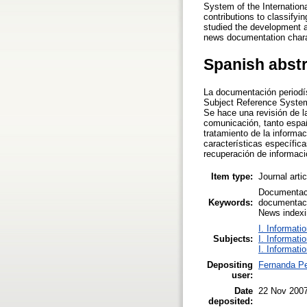
System of the Internation
contributions to classifyi
studied the development an
news documentation charact
Spanish abst
La documentación periodís
Subject Reference System 
Se hace una revisión de l
comunicación, tanto españ
tratamiento de la informa
características específica
recuperación de informaci
Item type:
Journal arti
Documentaci
Keywords:
documentaci
News indexi
I. Informati
Subjects:
I. Informati
I. Informati
Depositing
Fernanda P
user:
Date
22 Nov 200
deposited: