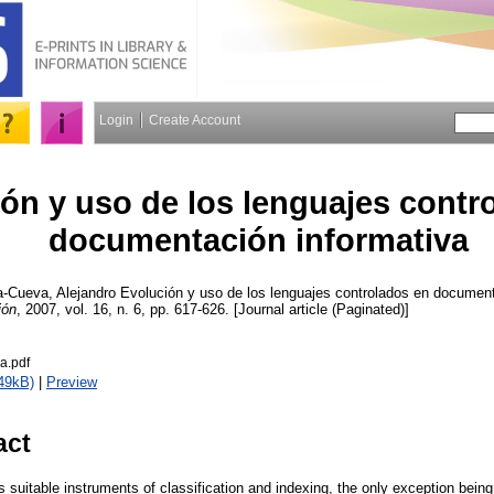
Login
Create Account
ón y uso de los lenguajes contr
documentación informativa
a-Cueva, Alejandro
Evolución y uso de los lenguajes controlados en document
ión
, 2007, vol. 16, n. 6, pp. 617-626. [Journal article (Paginated)]
a.pdf
49kB)
|
Preview
act
suitable instruments of classification and indexing, the only exception bein