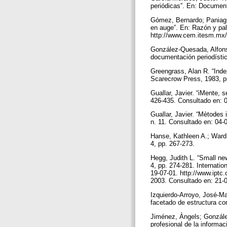
periódicas”. En: Document
Gómez, Bernardo; Paniagua
en auge”. En: Razón y pal
http://www.cem.itesm.mx/
González-Quesada, Alfons.
documentación periodístic
Greengrass, Alan R. “Inde
Scarecrow Press, 1983, p
Guallar, Javier. “iMente, s
426-435. Consultado en: 0
Guallar, Javier. “Mètodes
n. 11. Consultado en: 04-
Hanse, Kathleen A.; Ward, 
4, pp. 267-273.
Hegg, Judith L. “Small new
4, pp. 274-281. Internati
19-07-01. http://www.iptc
2003. Consultado en: 21-0
Izquierdo-Arroyo, José-Ma
facetado de estructura com
Jiménez, Àngels; González,
profesional de la informac