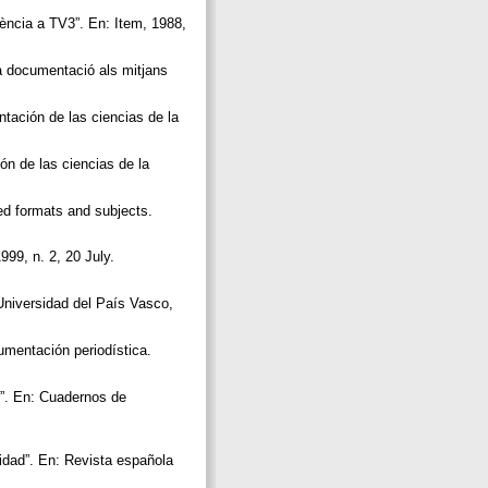
iència a TV3”. En: Item, 1988,
a documentació als mitjans
tación de las ciencias de la
n de las ciencias de la
ed formats and subjects.
999, n. 2, 20 July.
 Universidad del País Vasco,
umentación periodística.
”. En: Cuadernos de
lidad”. En: Revista española