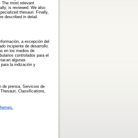
. The most relevant
ally, is reviewed. We also
ecialized thesauri. Finally,
e described in detail.
nformación, a excepción del
o incipiente de desarrollo.
ias en los medios de
ularios controlados para el
estacan algunas
para la indización y
n de prensa, Servicios de
hesauri, Classifications,
chemes.