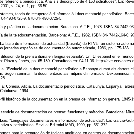
de referencia periodística. Análisis descriptivo de 4.160 solicitudes”. En: Rev
2001, v. 24, n. 1, pp. 36-50.
sistemes, teoria de recuperació d’informació i documentació periodística. Bar
 84-490-0725-9; 978-84- 490-0725-5.
ría y práctica de la documentación. Barcelona: A.T.E., 1978. ISBN 84-7442-0
ría de la teledocumentación. Barcelona: A.T.E., 1982. ISBN 84- 7442-164-0; 
. “La base de información de actualidad (Basinfa) de RTVE, un sistema auto
das jornadas españolas de documentación automatizada, 1986, pp. 175-183.
difusión de la prensa diaria en lengua española”. En: El español en el mundo.
: Plaza y Janés, pp. 65-130. Consultado en: 04-11-06. http://cvc.cervantes.
lia. “Evolució de la documentació periodística a Espanya durant els darrers c
n: Segon seminari: la documentació als mitjans d’informació. L’experiència m
-28.
lia; Conesa, Alicia. La documentació periodística. Catalunya, Espanya i altre
 Catalunya, 1994.
rfil histórico de la documentación en la prensa de información general 1845
 servicio de documentación de prensa: funciones y métodos. Barcelona: Mitr
Luis. “Lenguajes documentales e información de actualidad”. En: García-Gutiér
ativa y periodística. Sevilla: Editorial MAD, 1999, pp. 351-372.
ormas para la preparación de índices analíticos en centros de documentación