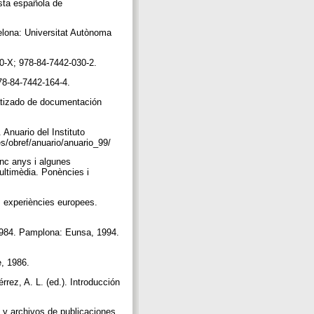
ista española de
celona: Universitat Autònoma
30-X; 978-84-7442-030-2.
978-84-7442-164-4.
matizado de documentación
 Anuario del Instituto
es/obref/anuario/anuario_99/
inc anys i algunes
ultimèdia. Ponències i
s experiències europees.
-1984. Pamplona: Eunsa, 1994.
e, 1986.
rez, A. L. (ed.). Introducción
 y archivos de publicaciones