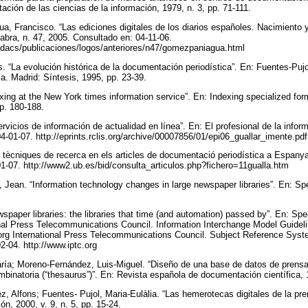
ación de las ciencias de la información, 1979, n. 3, pp. 71-111.
, Francisco. “Las ediciones digitales de los diarios españoles. Nacimiento 
abra, n. 47, 2005. Consultado en: 04-11-06.
dacs/publicaciones/logos/anteriores/n47/gomezpaniagua.html
 “La evolución histórica de la documentación periodística”. En: Fuentes-Pujo
a. Madrid: Síntesis, 1995, pp. 23-39.
xing at the New York times information service”. En: Indexing specialized fo
p. 180-188.
ervicios de información de actualidad en línea”. En: El profesional de la inform
4-01-07. http://eprints.rclis.org/archive/00007856/01/epi06_guallar_imente.pd
 i tècniques de recerca en els articles de documentació periodística a Espany
01-07. http://www2.ub.es/bid/consulta_articulos.php?fichero=11gualla.htm
Jean. “Information technology changes in large newspaper libraries”. En: Speci
spaper libraries: the libraries that time (and automation) passed by”. En: Speci
onal Press Telecommunications Council. Information Interchange Model Guidel
.org International Press Telecommunications Council. Subject Reference Syst
2-04. http://www.iptc.org
ría; Moreno-Fernández, Luis-Miguel. “Diseño de una base de datos de prensa
binatoria (“thesaurus”)”. En: Revista española de documentación científica, 1
 Alfons; Fuentes- Pujol, Maria-Eulàlia. “Las hemerotecas digitales de la pren
ión, 2000, v. 9, n. 5, pp. 15-24.