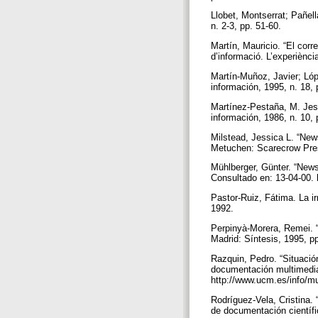
Llobet, Montserrat; Pañel
n. 2-3, pp. 51-60.
Martín, Mauricio. “El cor
d’informació. L’experiènc
Martín-Muñoz, Javier; Ló
información, 1995, n. 18,
Martínez-Pestaña, M. Jesú
información, 1986, n. 10,
Milstead, Jessica L. “New
Metuchen: Scarecrow Pre
Mühlberger, Günter. “Newspa
Consultado en: 13-04-00. h
Pastor-Ruiz, Fátima. La i
1992.
Perpinyà-Morera, Remei. “
Madrid: Síntesis, 1995, p
Razquin, Pedro. “Situaci
documentación multimedia,
http://www.ucm.es/info/mu
Rodríguez-Vela, Cristina.
de documentación científi