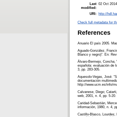
Last
02 Oct 2014
modified:
URI:
http://hdl.h
Check full metadata for th
References
Anuario El país 2005. Ma
Aguado-González, Francis
Blanco y negro)”. En: Rev
Álvaro-Bermejo, Concha; V
española: evaluación de l
3, pp. 283-305.
Aquesolo-Vegas, José. “Si
documentación multimedia,
http://www.ucm.es/info/m
Calvanese, Diego; Catarti,
web, 2001, n. 4, pp. 5-20
Caridad-Sebastián, Merced
información, 1980, n. 4, 
Castillo-Blasco, Lourdes