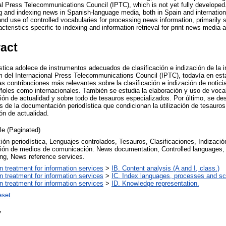
al Press Telecommunications Council (IPTC), which is not yet fully developed
ng and indexing news in Spanish-language media, both in Spain and internation
d use of controlled vocabularies for processing news information, primarily sp
eristics specific to indexing and information retrieval for print news media ar
ract
tica adolece de instrumentos adecuados de clasificación e indización de la i
del Internacional Press Telecommunications Council (IPTC), todavía en estad
as contribuciones más relevantes sobre la clasificación e indización de notic
oles como internacionales. También se estudia la elaboración y uso de vocab
ción de actualidad y sobre todo de tesauros especializados. Por último, se d
s de la documentación periodística que condicionan la utilización de tesauros 
ón de actualidad.
cle (Paginated)
ón periodística, Lenguajes controlados, Tesauros, Clasificaciones, Indizació
ón de medios de comunicación. News documentation, Controlled languages, T
ng, News reference services.
on treatment for information services
>
IB. Content analysis (A and I, class.)
on treatment for information services
>
IC. Index languages, processes and s
on treatment for information services
>
ID. Knowledge representation.
eset
7