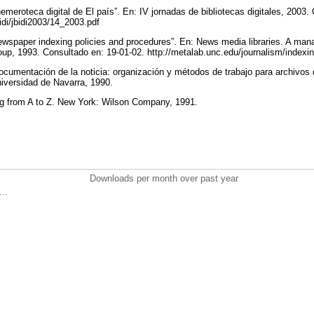
meroteca digital de El país”. En: IV jornadas de bibliotecas digitales, 2003.
bidi/jbidi2003/14_2003.pdf
wspaper indexing policies and procedures”. En: News media libraries. A ma
p, 1993. Consultado en: 19-01-02. http://metalab.unc.edu/journalism/indexi
cumentación de la noticia: organización y métodos de trabajo para archivos 
iversidad de Navarra, 1990.
ng from A to Z. New York: Wilson Company, 1991.
Downloads per month over past year
..