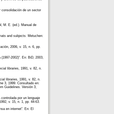
y consolidación de un sector
l, M. E. (ed.). Manual de
rmats and subjects. Metuchen:
ación, 2006, v. 15, n. 6, pp.
f
a (1997-2002)”. En: BiD, 2003,
al libraries, 1991, v. 82, n.
al libraries, 1991, v. 82, n.
ine 3, 1999. Consultado en:
em Guidelines. Versión 3,
 controlada por un lenguaje
992, v. 15, n. 1, pp. 44-63.
sa en internet”. En: El