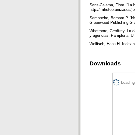
Sanz-Calama, Flora. “La he
http://imhotep.unizar.es/j
Semonche, Barbara P. “Ne
Greenwood Publishing Grou
Whatmore, Geoffrey. La do
y agencias. Pamplona: Un
Wellisch, Hans H. Indexi
Downloads
Loading.