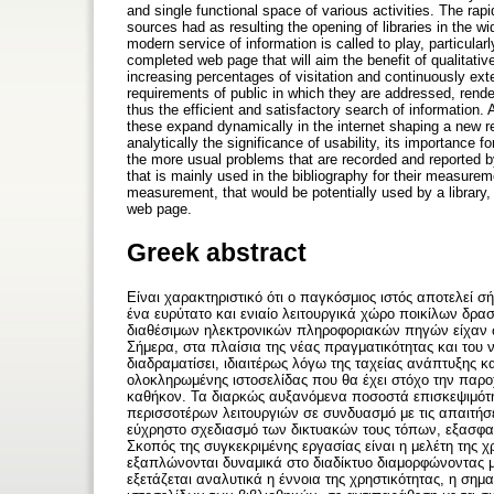
and single functional space of various activities. The rap
sources had as resulting the opening of libraries in the wi
modern service of information is called to play, particularl
completed web page that will aim the benefit of qualitati
increasing percentages of visitation and continuously exte
requirements of public in which they are addressed, render
thus the efficient and satisfactory search of information. A
these expand dynamically in the internet shaping a new re
analytically the significance of usability, its importance f
the more usual problems that are recorded and reported by 
that is mainly used in the bibliography for their measure
measurement, that would be potentially used by a library, 
web page.
Greek abstract
Είναι χαρακτηριστικό ότι ο παγκόσμιος ιστός αποτελεί σ
ένα ευρύτατο και ενιαίο λειτουργικά χώρο ποικίλων δρα
διαθέσιμων ηλεκτρονικών πληροφοριακών πηγών είχαν ω
Σήμερα, στα πλαίσια της νέας πραγματικότητας και του
διαδραματίσει, ιδιαιτέρως λόγω της ταχείας ανάπτυξης 
ολοκληρωμένης ιστοσελίδας που θα έχει στόχο την παρο
καθήκον. Τα διαρκώς αυξανόμενα ποσοστά επισκεψιμότητ
περισσοτέρων λειτουργιών σε συνδυασμό με τις απαιτήσε
εύχρηστο σχεδιασμό των δικτυακών τους τόπων, εξασφαλ
Σκοπός της συγκεκριμένης εργασίας είναι η μελέτη της 
εξαπλώνονται δυναμικά στο διαδίκτυο διαμορφώνοντας μ
εξετάζεται αναλυτικά η έννοια της χρηστικότητας, η σημ