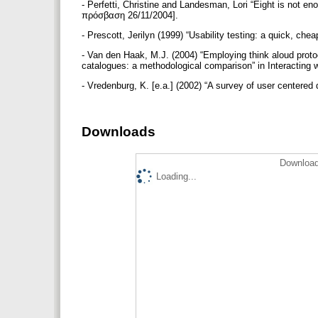
- Perfetti, Christine and Landesman, Lori “Eight is not e
πρόσβαση 26/11/2004].
- Prescott, Jerilyn (1999) “Usability testing: a quick, c
- Van den Haak, M.J. (2004) “Employing think aloud protocol
catalogues: a methodological comparison” in Interacting 
- Vredenburg, K. [e.a.] (2002) “A survey of user centered
Downloads
Download
Loading...