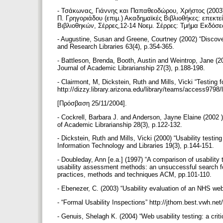
- Τσάκωνας, Γιάννης και Παπαθεοδώρου, Χρήστος (2003
Π. Γρηγοριάδου (επιμ.) Ακαδημαϊκές Βιβλιοθήκες: επεκτ
Βιβλιοθηκών, Σέρρες,12-14 Νοεμ. Σέρρες: Τμήμα Εκδόσε
- Augustine, Susan and Greene, Courtney (2002) “Discover
and Research Libraries 63(4), p.354-365.
- Battleson, Brenda, Booth, Austin and Weintrop, Jane (20
Journal of Academic Librarianship 27(3), p.188-198.
- Clairmont, M, Dickstein, Ruth and Mills, Vicki “Testing f
http://dizzy.library.arizona.edu/library/teams/access9798
[Πρόσβαση 25/11/2004].
- Cockrell, Barbara J. and Anderson, Jayne Elaine (2002 ) 
of Academic Librarianship 28(3), p.122-132.
- Dickstein, Ruth and Mills, Vicki (2000) “Usability testing
Information Technology and Libraries 19(3), p.144-151.
- Doubleday, Ann [e.a.] (1997) “A comparison of usability
usability assessment methods: an unsuccessful search for
practices, methods and techniques ACM, pp.101-110.
- Ebenezer, C. (2003) “Usability evaluation of an NHS web
- “Formal Usability Inspections” http://jthom.best.vwh.ne
- Genuis, Shelagh K. (2004) “Web usability testing: a critica