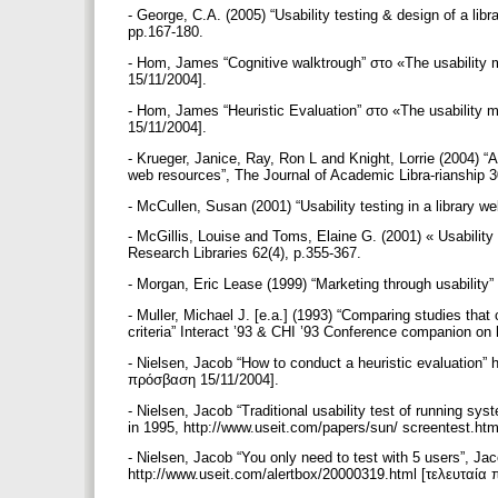
- George, C.A. (2005) “Usability testing & design of a li
pp.167-180.
- Hom, James “Cognitive walktrough” στο «The usability m
15/11/2004].
- Hom, James “Heuristic Evaluation” στο «The usability m
15/11/2004].
- Krueger, Janice, Ray, Ron L and Knight, Lorrie (2004) “
web resources”, The Journal of Academic Libra-rianship 3
- McCullen, Susan (2001) “Usability testing in a library 
- McGillis, Louise and Toms, Elaine G. (2001) « Usability
Research Libraries 62(4), p.355-367.
- Morgan, Eric Lease (1999) “Marketing through usability”
- Muller, Michael J. [e.a.] (1993) “Comparing studies th
criteria” Interact ’93 & CHI ’93 Conference companion o
- Nielsen, Jacob “How to conduct a heuristic evaluation” 
πρόσβαση 15/11/2004].
- Nielsen, Jacob “Traditional usability test of running syst
in 1995, http://www.useit.com/papers/sun/ screentest.h
- Nielsen, Jacob “You only need to test with 5 users”, Ja
http://www.useit.com/alertbox/20000319.html [τελευταία