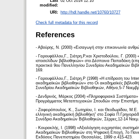
Last
02 Oct 2014 12:10
modified:
URI:
http://hdl.handle.net/10760/10727
Check full metadata for this record
References
- Αβούρης, Ν. (2000) «Εισαγωγή στην επικοινωνία ανθρ
- Γαρουφάλλου,Γ., Σιάτρη,Ρ.και Χριστοδούλου, Γ. (2000
ιστοσελίδων βιβλιοθηκών» στο Δέσποινα Παπαδάκη (επιμ
πρακτικά 9ου Πανελληνίου Συνεδρίου Ακαδημαϊκών Βιβλι
169.
- Γαρουφάλλου,Γ., Σιάτρη,Ρ (1998) «Η επίδραση του Inte
ακαδημαϊκών βιβλιοθηκών» στο Οι ακαδημαϊκές βιβλιοθ
Συνεδρίου Ακαδημαϊκών Βιβλιοθηκών, Αθήνα,5-7 Νοεμβρ
- Δενδρινός, Μάρκος (2004) «Πληροφοριακά Συστήματα»
Προγράμματος Μεταπτυχιακών Σπουδών στην Επιστήμη 
- Ζαφειρόπουλος, Κ., Σωτηρίου, I. και Θεοδωρίδου, M.E.
ελληνική ακαδημαϊκή βιβλιοθήκη” στο Σοφία Π.Γρηγοριάδ
Συνέδριο Ακαδημαϊκών Βιβλιοθηκών, Σέρρες,12-14 Νοεμ
- Κουρακλής, Ι. (1998) «Αξιολόγηση ευχρηστίας συστη
Ακαδημαϊκών Βιβλιοθηκών στη Ψηφιακή Εποχή, 7ο Πανε
Εκδόσεις Πανεπιστημίου Θεσσαλίας, 1999 σ.415-423.