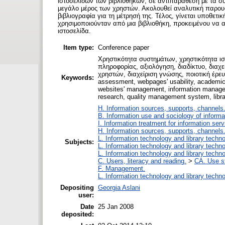
ιστοσελίδων των βιβλιοθηκών, σε αντιπαράθεση με τα 
μεγάλο μέρος των χρηστών. Ακολουθεί αναλυτική παρου­
βιβλιογραφία για τη μέτρησή της. Τέλος, γίνεται υποθετ
χρησιμοποιούνταν από μια βιβλιοθήκη, προκειμένου να 
ιστο­σελίδα.
Item type:
Conference paper
Χρηστικότητα συστημάτων, χρηστικότητα ι
πληροφορίας, αξιολόγηση, διαδίκτυο, διαχ
χρηστών, διαχείριση γνώσης, ποιοτική έρευν
Keywords:
assessment, webpages' usability, academic lib
websites' management, information managem
research, quality management system, libra
H. Information sources, supports, channels
B. Information use and sociology of informa
I. Information treatment for information ser
H. Information sources, supports, channels
L. Information technology and library techn
Subjects:
L. Information technology and library techn
L. Information technology and library techn
C. Users, literacy and reading.
>
CA. Use s
F. Management.
L. Information technology and library techn
Depositing
Georgia Aslani
user:
Date
25 Jan 2008
deposited: