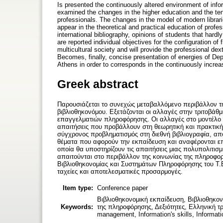
Is presented the continuously altered environment of inform
examined the changes in the higher education and the tend
professionals. The changes in the model of modern librari
appear in the theoretical and practical education of profes
international bibliography, opinions of students that hardl
are reported individual objectives for the configuration of
multicultural society and will provide the professional dext
Becomes, finally, concise presentation of energies of De
Athens in order to corresponds in the continuously increas
Greek abstract
Παρουσιάζεται το συνεχώς μεταβαλλόμενο περιβάλλον τη
βιβλιοθηκονόμου. Εξετάζονται οι αλλαγές στην τριτοβάθ
επαγγελματιών πληροφόρησης. Οι αλλαγές στο μοντέλο 
απαιτήσεις που προβάλλουν στη θεωρητική και πρακτική
σύγχρονος προβληματισμός στη διεθνή βιβλιογραφία, α
θέματα που αφορούν την εκπαίδευση και αναφέρονται ε
οποία θα υποστηρίζουν τις απαιτήσεις μιας πολυπολιτισμ
απαιτούνται στο περιβάλλον της κοινωνίας της πληροφορ
Βιβλιοθηκονομίας και Συστημάτων Πληροφόρησης του Τ.Ε
ταχείες και αποτελεσματικές προσαρμογές.
Item type:
Conference paper
Βιβλιοθηκονομική εκπαίδευση, Βιβλιοθηκον
Keywords:
της πληροφόρησης, Δεξιότητες, Ελληνική τρι
management, Information's skills, Informati