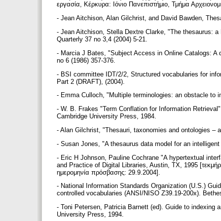
εργασία, Κέρκυρα: Ιόνιο Πανεπιστήμιο, Τμήμα Αρχειονομ
- Jean Aitchison, Alan Gilchrist, and David Bawden, The
- Jean Aitchison, Stella Dextre Clarke, "The thesaurus: a h
Quarterly 37 no 3,4 (2004) 5-21.
- Marcia J Bates, "Subject Access in Online Catalogs: A 
no 6 (1986) 357-376.
- BSI committee IDT/2/2, Structured vocabularies for i
Part 2 (DRAFT), (2004).
- Emma Culloch, "Multiple terminologies: an obstacle to in
- W. B. Frakes "Term Conflation for Information Retrieva
Cambridge University Press, 1984.
- Alan Gilchrist, "Thesauri, taxonomies and ontologies – 
- Susan Jones, "A thesaurus data model for an intelligent
- Eric H Johnson, Pauline Cochrane "A hypertextual inte
and Practice of Digital Libraries, Austin, TX, 1995 [τεκ
ημερομηνία πρόσβασης: 29.9.2004].
- National Information Standards Organization (U.S.) Gui
controlled vocabularies (ANSI/NISO Z39.19-200x). Bethe
- Toni Petersen, Patricia Barnett (ed). Guide to indexing
University Press, 1994.