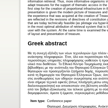
information retrieval. Thus, more informative organisms i
adapt treasures for the support of thematic access in th
first step for the creation of proportional infrastructure i
presentation is given the modern picture of treasures and 
the experience that was acquired at the creation of Treas
are reflected in the revisions of directives of constitutio
that are today technically feasible (as pilotage via hyper-
in the most optimal attribution of retrieval system that is
user with the system. At the same time is examined the w
of layout and presentation of treasure.
Greek abstract
Με τη συνεχή εξέλιξη των νέων τεχνολογιών έχει πλέον 
ανάκτησης πληροφοριών. Έτσι, όλο και περισσότεροι πλ
περισσότερες υπηρεσίες πληροφόρησης υιοθετούν ή προ
υλικό που διαθέτουν. Το Εθνικό Κέντρο Τεκμηρίωσης έκα
βιβλιοθήκες με την ανάπτυξη του Θησαυρού Ελληνικών 
θησαυρών και προσεγγίζονται ζητήματα δομής, παρουσία
κατά τη δημιουργία του Θησαυρού Ελληνικών Όρων, όσο 
στις αναθεωρήσεις των οδηγιών συγκρότησης και ανάπτυ
είναι σήμερα τεχνικά εφικτές (όπως πλοήγηση μέσω υπε
διαλειτουργικότητα) και αποσκοπούν στη βέλτιστη απόδ
από τον βαθμό εξοικείωσης του τελικού χρήστη με το σύσ
διαμορφώνουν, άμεσα ή έμμεσα, συγκεκριμένες μεθόδου
Item type:
Conference paper
Θησαυροί, Διαχείριση πληροφορίας, Ανάκτ