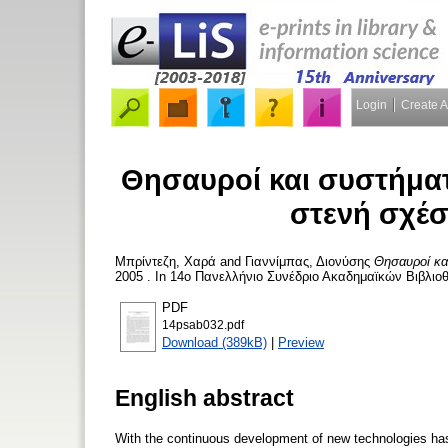
Login
Create 
Θησαυροί και συστήμα
στενή σχέ
Μπρίντεζη, Χαρά
and
Γιαννίμπας, Διονύσης
Θησαυροί κα
2005 . In 14ο Πανελλήνιο Συνέδριο Ακαδημαϊκών Βιβλιοθ
PDF
14psab032.pdf
Download (389kB)
|
Preview
English abstract
With the continuous development of new technologies has 