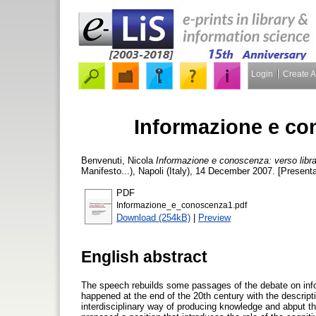
Login
Create 
Informazione e con
Benvenuti, Nicola
Informazione e conoscenza: verso libra
Manifesto...), Napoli (Italy), 14 December 2007. [Presenta
PDF
Informazione_e_conoscenza1.pdf
Download (254kB)
|
Preview
English abstract
The speech rebuilds some passages of the debate on info
happened at the end of the 20th century with the descri
interdisciplinary way of producing knowledge and abput th