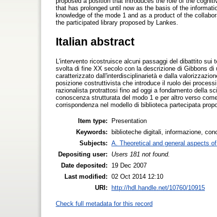
proposed a position that introduces the role of the cognit
that has prolonged until now as the basis of the informati
knowledge of the mode 1 and as a product of the collabor
the participated library proposed by Lankes.
Italian abstract
L'intervento ricostruisce alcuni passaggi del dibattito su
svolta di fine XX secolo con la descrizione di Gibbons 
caratterizzato dall'interdisciplinarietà e dalla valorizzaz
posizione costruttivista che introduce il ruolo dei proces
razionalista protrattosi fino ad oggi a fondamento della s
conoscenza strutturata del modo 1 e per altro verso come 
corrispondenza nel modello di biblioteca partecipata pro
Item type:
Presentation
Keywords:
biblioteche digitali, informazione, con
Subjects:
A. Theoretical and general aspects of 
Depositing user:
Users 181 not found.
Date deposited:
19 Dec 2007
Last modified:
02 Oct 2014 12:10
URI:
http://hdl.handle.net/10760/10915
Check full metadata for this record