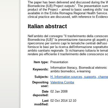
The paper has been delivered and discussed during the Wo
Biomedicine (ILB) Project outputs”. The presentation summ
product of the Project – aimed to basic seeking skills’ tr
available in the Emilia Romagna Regional Health Service. 
clinical practice are discussed, with reference to Eviden
Italian abstract
Nell’ambito del convegno "Il trasferimento della conoscenz
Biomedicina (ILB)" la presentazione riassume gli aspetti pri
ripercorrono per sommi capi le tematiche centrali dell'uso 
fornisce le basi per la ricerca dell'informazione soprattutto 
ambito sanitario regionale. Si richiamano tuttavia le tem
rendere più efficiente il trasferimento delle conoscenze scie
Item type:
Presentation
Information literacy, Biomedical eletronic 
Keywords:
ambito biomedico, e-learning
Subjects:
H. Information sources, supports, channe
Depositing
Valentina Comba
user:
Date
02 Jan 2008
deposited:
Last
02 Oct 2014 12:10
modified: