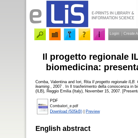
Login
Create 
Il progetto regionale 
biomedicina: presenta
Comba, Valentina
and
Iori, Rita
Il progetto regionale ILB
learning.
, 2007 . In Il trasferimento della conoscenza in b
(ILB), Reggio Emilia (Italy), November 15, 2007. [Present
PDF
CombaIori_e.pdf
Download (505kB)
|
Preview
English abstract