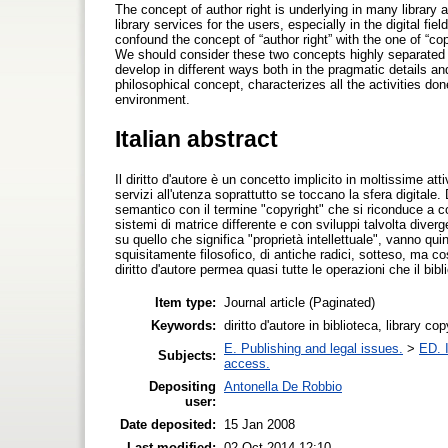
The concept of author right is underlying in many library a
library services for the users, especially in the digital fi
confound the concept of “author right” with the one of “co
We should consider these two concepts highly separated b
develop in different ways both in the pragmatic details and
philosophical concept, characterizes all the activities don
environment.
Italian abstract
Il diritto d'autore è un concetto implicito in moltissime at
servizi all'utenza soprattutto se toccano la sfera digitale.
semantico con il termine "copyright" che si riconduce a cont
sistemi di matrice differente e con sviluppi talvolta diverge
su quello che significa "proprietà intellettuale", vanno quin
squisitamente filosofico, di antiche radici, sotteso, ma 
diritto d'autore permea quasi tutte le operazioni che il bi
Item type:
Journal article (Paginated)
Keywords:
diritto d'autore in biblioteca, library cop
E. Publishing and legal issues.
>
ED. I
Subjects:
access.
Depositing
Antonella De Robbio
user:
Date deposited:
15 Jan 2008
Last modified:
02 Oct 2014 12:10