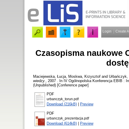
Login
Create 
Czasopisma naukowe O
dostę
Maciejewska, Łucja
,
Moskwa, Krzysztof
and
Urbańczyk,
wiedzy.
, 2007 . In IV Ogólnopolska Konferencja EBIB : I
(Unpublished) [Conference paper]
PDF
urbanczyk_torun.pdf
Download (216kB)
|
Preview
PDF
urbanczyk_prezentacja.pdf
Download (614kB)
|
Preview