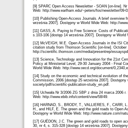
[9] SPARC Open Access Newsletter - SOAN [on-line]. Nr
Web: http://www.earlham.edu/~peters/fos/newsletter/09-
[10] Publishing Open-Access Journals. A brief overview fr
września 2007]. Dostępny w World Wide Web: http://www
[11] GASS, A. Paying to Free Science: Costs of Publicatio
s.103-106 [dostęp 14 września 2007]. Dostępny w World 
[12] McVEIGH, M.E. Open Access Journals in the ISI Cita
citation study from Thomson Scientific [on-line]. Octob
http://scientific.thomson.com/media/presentrep/essaysp
[13] Science, Technology and Innovation for the 21st Ce
Policy at Ministerial Level, 29-30 January 2004 - Final 
World Wide Web: http://www.oecd.org/document/0,2340
[14] Study on the economic and technical evolution of the
Commission, 2006 [dostęp 25 września 2007]. Dostępny w
society/pdf/scientific-publication-study_en.pdf.
[15] Uchwała Nr 3/2006 ZG SBP z dnia 24 marca 2006 r. 
Web: http://www.ebib.info/content/view/58/49.
[16] HARNAD, S., BRODY, T., VALLIERES, F., CARR
H., and HILF, E. The green and the gold roads to Open A
Dostępny w World Wide Web: http://www.nature.com/natu
[17] GUÉDON, J.C. The green and gold roads to open acce
30, nr 4, s. 315-328 [dostęp 14 września 2007]. Dostępny