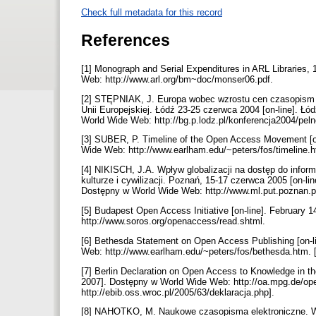
Check full metadata for this record
References
[1] Monograph and Serial Expenditures in ARL Libraries,
Web: http://www.arl.org/bm~doc/monser06.pdf.
[2] STĘPNIAK, J. Europa wobec wzrostu cen czasopism – 
Unii Europejskiej. Łódź 23-25 czerwca 2004 [on-line]. Ł
World Wide Web: http://bg.p.lodz.pl/konferencja2004/pel
[3] SUBER, P. Timeline of the Open Access Movement [on
Wide Web: http://www.earlham.edu/~peters/fos/timeline.
[4] NIKISCH, J.A. Wpływ globalizacji na dostęp do infor
kulturze i cywilizacji. Poznań, 15-17 czerwca 2005 [on-li
Dostępny w World Wide Web: http://www.ml.put.poznan.p
[5] Budapest Open Access Initiative [on-line]. February
http://www.soros.org/openaccess/read.shtml.
[6] Bethesda Statement on Open Access Publishing [on-l
Web: http://www.earlham.edu/~peters/fos/bethesda.htm. [
[7] Berlin Declaration on Open Access to Knowledge in t
2007]. Dostępny w World Wide Web: http://oa.mpg.de/open
http://ebib.oss.wroc.pl/2005/63/deklaracja.php].
[8] NAHOTKO, M. Naukowe czasopisma elektroniczne. W