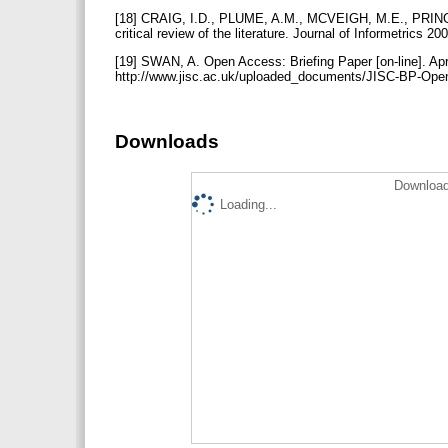
[18] CRAIG, I.D., PLUME, A.M., MCVEIGH, M.E., PRINGLE
critical review of the literature. Journal of Informetrics 20
[19] SWAN, A. Open Access: Briefing Paper [on-line]. Ap
http://www.jisc.ac.uk/uploaded_documents/JISC-BP-Open
Downloads
Download
Loading...