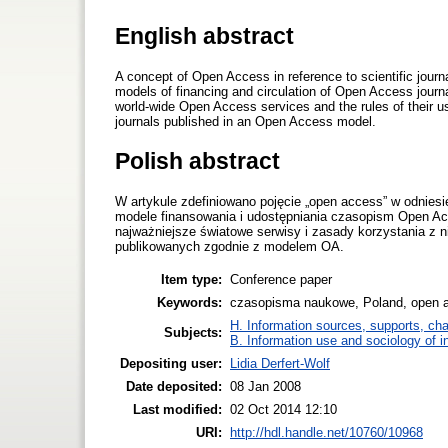
English abstract
A concept of Open Access in reference to scientific journ
models of financing and circulation of Open Access journ
world-wide Open Access services and the rules of their 
journals published in an Open Access model.
Polish abstract
W artykule zdefiniowano pojęcie „open access” w odnies
modele finansowania i udostępniania czasopism Open Ac
najważniejsze światowe serwisy i zasady korzystania z 
publikowanych zgodnie z modelem OA.
Item type:
Conference paper
Keywords:
czasopisma naukowe, Poland, open ac
H. Information sources, supports, ch
Subjects:
B. Information use and sociology of i
Depositing user:
Lidia Derfert-Wolf
Date deposited:
08 Jan 2008
Last modified:
02 Oct 2014 12:10
URI:
http://hdl.handle.net/10760/10968