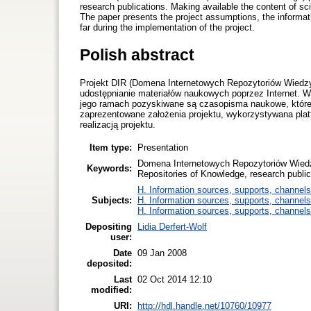
research publications. Making available the content of sci
The paper presents the project assumptions, the informat
far during the implementation of the project.
Polish abstract
Projekt DIR (Domena Internetowych Repozytoriów Wiedzy
udostępnianie materiałów naukowych poprzez Internet. W
jego ramach pozyskiwane są czasopisma naukowe, które
zaprezentowane założenia projektu, wykorzystywana pla
realizacją projektu.
Item type:
Presentation
Domena Internetowych Repozytoriów Wiedzy
Keywords:
Repositories of Knowledge, research public
H. Information sources, supports, channels
Subjects:
H. Information sources, supports, channels
H. Information sources, supports, channels
Depositing
Lidia Derfert-Wolf
user:
Date
09 Jan 2008
deposited:
Last
02 Oct 2014 12:10
modified:
URI:
http://hdl.handle.net/10760/10977