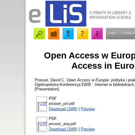
Login
Create 
Open Access w Europi
Access in Euro
Prosser, David C.
Open Access w Europie: polityka i pra
Ogólnopolska Konferencja EBIB : Internet w bibliotekac
[Presentation]
PDF
prosser_pol.pdf
Download (1MB)
|
Preview
PDF
prosser_ang.pdf
Download (1MB)
|
Preview