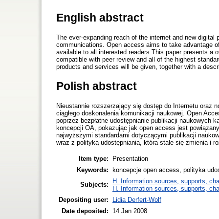
English abstract
The ever-expanding reach of the internet and new digital 
communications. Open access aims to take advantage of t
available to all interested readers This paper presents 
compatible with peer review and all of the highest stand
products and services will be given, together with a descr
Polish abstract
Nieustannie rozszerzający się dostęp do Internetu oraz 
ciągłego doskonalenia komunikacji naukowej. Open Acce
poprzez bezpłatne udostępnianie publikacji naukowych k
koncepcji OA, pokazując jak open access jest powiązany
najwyższymi standardami dotyczącymi publikacji naukowy
wraz z polityką udostępniania, która stale się zmienia i ro
Item type:
Presentation
Keywords:
koncepcje open access, polityka udost
H. Information sources, supports, ch
Subjects:
H. Information sources, supports, ch
Depositing user:
Lidia Derfert-Wolf
Date deposited:
14 Jan 2008