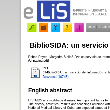
Login
Create 
BiblioSIDA: un servici
Pobea Reyes, Margarita
BiblioSIDA: un servicio de info
(Unpaginated)]
PDF
09-BiblioSIDA__un_servicio_de_información_a_l
Download (107kB)
English abstract
HIV/AIDS is a worldwide disease. An important factor to r
The history, activities, results and teachings obtained w
National Medical Library of Cuba, are exposed aimed at in