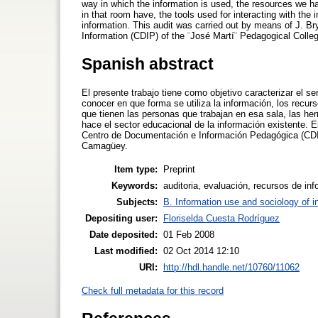
way in which the information is used, the resources we h
in that room have, the tools used for interacting with the
information. This audit was carried out by means of J. B
Information (CDIP) of the ¨José Martí¨ Pedagogical Coll
Spanish abstract
El presente trabajo tiene como objetivo caracterizar el s
conocer en que forma se utiliza la información, los recur
que tienen las personas que trabajan en esa sala, las her
hace el sector educacional de la información existente. E
Centro de Documentación e Información Pedagógica (CDIP
Camagüey.
Item type:
Preprint
Keywords:
auditoria, evaluación, recursos de inf
Subjects:
B. Information use and sociology of i
Depositing user:
Floriselda Cuesta Rodríguez
Date deposited:
01 Feb 2008
Last modified:
02 Oct 2014 12:10
URI:
http://hdl.handle.net/10760/11062
Check full metadata for this record