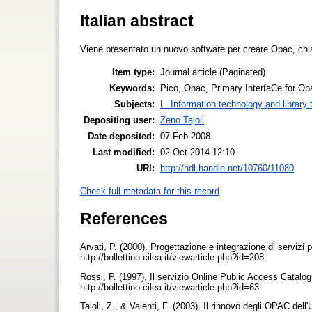
Italian abstract
Viene presentato un nuovo software per creare Opac, c
Item type:
Journal article (Paginated)
Keywords:
Pico, Opac, Primary InterfaCe for Op
Subjects:
L. Information technology and library
Depositing user:
Zeno Tajoli
Date deposited:
07 Feb 2008
Last modified:
02 Oct 2014 12:10
URI:
http://hdl.handle.net/10760/11080
Check full metadata for this record
References
Arvati, P. (2000). Progettazione e integrazione di servizi p
http://bollettino.cilea.it/viewarticle.php?id=208
Rossi, P. (1997), Il servizio Online Public Access Catalo
http://bollettino.cilea.it/viewarticle.php?id=63
Tajoli, Z., & Valenti, F. (2003). Il rinnovo degli OPAC del