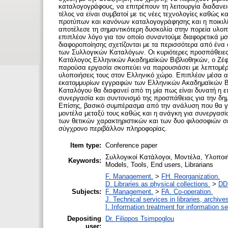
καταλογογράφους, να επιτρέπουν τη λειτουργία διαδανε
τέλος να είναι συμβατοί με τις νέες τεχνολογίες καθώς 
προτύπων και κανόνων καταλογογράφησης και η ποικιλ
αποτέλεσε τη σημαντικότερη δυσκολία στην πορεία υλ
επιπλέον λόγο για τον οποίο συναντούμε διαφορετικά 
διαφοροποίησης σχετίζονται με τα περισσότερα από ένα
των Συλλογικών Καταλόγων. Οι κυριότερες προσπάθειες
Κατάλογος Ελληνικών Ακαδημαϊκών Βιβλιοθηκών, ο Ζέφυ
παρούσα εργασία σκοπεύει να παρουσιάσει με λεπτομέρε
υλοποιήσεις τους στον Ελληνικό χώρο. Επιπλέον μέσα 
εκατομμυρίων εγγραφών των Ελληνικών Ακαδημαϊκών Βι
Καταλόγου θα διαφανεί από τη μία πως είναι δυνατή η 
συνεργασία και συντονισμό της προσπάθειας για την δη
Επίσης, βασικό συμπέρασμα από την ανάλυση που θα γί
μοντέλα μεταξύ τους καθώς και η ανάγκη για συνεργασί
των θετικών χαρακτηριστικών και των δυο φιλοσοφιών σ
σύγχρονο περιβάλλον πληροφορίας.
Item type:
Conference paper
Συλλογικοί Κατάλογοι, Μοντέλα, Υλοποιήσ
Keywords:
Models, Tools, End users, Librarians
F. Management.
>
FH. Reorganization.
D. Libraries as physical collections.
>
DD.
Subjects:
F. Management.
>
FA. Co-operation.
J. Technical services in libraries, archi
I. Information treatment for information s
Depositing
Dr. Filippos Tsimpoglou
user: