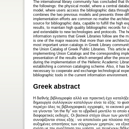
The international library community has concluded that t
the followings: the physical model, where a central databas
model, where users access the bibliographic data through t
combines the two previous models and presents three diff
implementation efforts are common no matter the architec
source for bibliographic data, capable to fulfill the high 
results, to maintain high quality bibliographic records for 
and extendable to new technologies and protocols. The het
information systems that Greek Libraries follow are the ma
is one of the major reasons that more than one architectu
most important union catalogs in Greek Library communit
the Union Catalog of Greek Public Libraries. This article 
implementing Union Catalogs and the corresponding imple
presentation of the results which emerged after the proce
during the implementation of the Hellenic Academic Libra
establishing a common cataloging scheme. Also, it has be
necessary to cooperate and exchange technological experie
bibliographic tools in the current information environment.
Greek abstract
Η διεθνής βιβλιογραφία αλλά και πρακτική έχει καταλήξε
δημιουργία συλλογικών καταλόγων είναι τα εξής: το φυσι
περιέχει όλες τις βιβλιογραφικές εγγραφές, το εικονικό 
να γίνονται “on the fly” και το υβριδικό μοντέλο το οπο
διαφορετικές εκδοχές. Οι βασικοί στόχοι όλων των μον
συνοψίζονται στους εξής : να αποτελούν μια πλούσια πη
αυξημένες απαιτήσεις των σύγχρονων χρηστών, να εξασ
σχέση με την αναζήτηση του χρήστη, να περιέχουν βιβλι