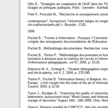
Oillo D., "Stratégies de coopération de l’AUF dans les TI
Usages et politiques publiques, Paris : Gemdev - Karthal
Petit P., Poncelet M., "Recherche et enseignement unive
contemporain", Symposium "Universités belges et congolai
vlir-cud/textes/petit.pdf >, Bruxelle : CUD,
2006.
Pochet B., "Former à l'information : Pourquoi ? Comment
congrès des enseignants documentalistes de l'Education na
Pochet B., Méthodologie documentaire. Rechercher, consult
Pochet B., Thirion P., "Méthodologie documentaire et for
formation à distance pour la maîtrise de l’accès à l’info
d'informations pédagogiques, vol 57, 2005, p. 15-25.
Robinson M. A., Schlegl K., "Student bibliographies improv
and the Academy, vol 4, 2, 2004; p. 275-290.
Thirion P., Pochet B. "Information literacy in Belgium. An
Europe : a first insight into the state of the art of infor
Council, 2003, p 12-24.
Tunon J., Brydges B., "Improving the quality of university
bibliometric assessment tools" World Library and Informa
voyage of discovery" August 14th - 18th 2005, Oslo, No
Unesco, Rapport mondial de l’UNESCO, Vers les sociétés