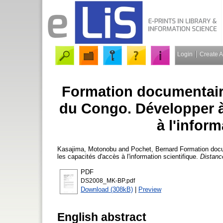
Login
Create 
Formation documentair
du Congo. Développer à
à l'inform
Kasajima, Motonobu
and
Pochet, Bernard
Formation docu
les capacités d'accès à l'information scientifique.
Distanc
PDF
DS2008_MK-BP.pdf
Download (308kB)
|
Preview
English abstract