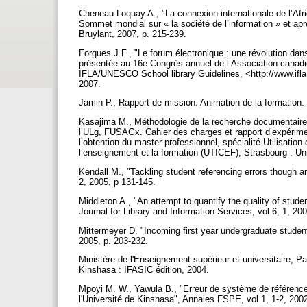
Cheneau-Loquay A., "La connexion internationale de l’Afri
Sommet mondial sur « la société de l’information » et aprè
Bruylant, 2007, p. 215-239.
Forgues J.F., "Le forum électronique : une révolution dan
présentée au 16e Congrès annuel de l’Association cana
IFLA/UNESCO School library Guidelines, <http://www.ifla
2007.
Jamin P., Rapport de mission. Animation de la formation.
Kasajima M., Méthodologie de la recherche documentaire.
l’ULg, FUSAGx. Cahier des charges et rapport d’expérime
l’obtention du master professionnel, spécialité Utilisati
l’enseignement et la formation (UTICEF), Strasbourg : Un
Kendall M., "Tackling student referencing errors though a
2, 2005, p 131-145.
Middleton A., "An attempt to quantify the quality of stud
Journal for Library and Information Services, vol 6, 1, 20
Mittermeyer D. "Incoming first year undergraduate students
2005, p. 203-232.
Ministère de l'Enseignement supérieur et universitaire, P
Kinshasa : IFASIC édition, 2004.
Mpoyi M. W., Yawula B., "Erreur de système de références
l'Université de Kinshasa", Annales FSPE, vol 1, 1-2, 200