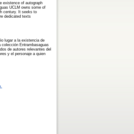
he existence of autograph
asaguas UCLM owns some of
 century. It seeks to
re dedicated texts
 lugar a la existencia de
La colección Entrambasaguas
dos de autores relevantes del
ores y el personaje a quien
n.