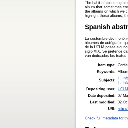
The habit of collecting ni
album that sometimes con
the albums on which we ca
highlight these albums, th
Spanish abst
La costumbre decimonónica
álbumes de autógrafos qu
de la UCLM posee algunos
siglo XIX. Se pretende dar
van dedicados los textos
Item type:
Confe
Keywords:
Album
H. Inf
Subjects:
H. Inf
Depositing user:
UCLM 
Date deposited:
07 Ma
Last modified:
02 Oc
URI:
http:/
Check full metadata for th