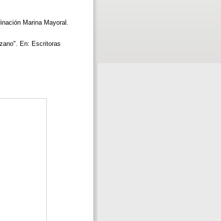
inación Marina Mayoral.
zano". En: Escritoras