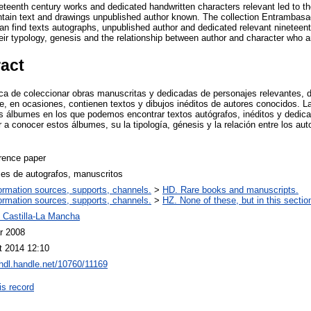
neteenth century works and dedicated handwritten characters relevant led to t
tain text and drawings unpublished author known. The collection Entramb
n find texts autographs, unpublished author and dedicated relevant nineteenth
eir typology, genesis and the relationship between author and character who a
ract
 de coleccionar obras manuscritas y dedicadas de personajes relevantes, dio
e, en ocasiones, contienen textos y dibujos inéditos de autores conocidos. 
 álbumes en los que podemos encontrar textos autógrafos, inéditos y dedica
 a conocer estos álbumes, su la tipología, génesis y la relación entre los aut
rence paper
es de autografos, manuscritos
ormation sources, supports, channels.
>
HD. Rare books and manuscripts.
ormation sources, supports, channels.
>
HZ. None of these, but in this sectio
Castilla-La Mancha
r 2008
t 2014 12:10
/hdl.handle.net/10760/11169
is record