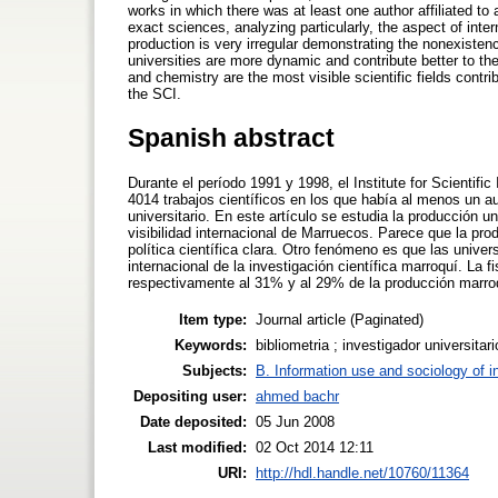
works in which there was at least one author affiliated to
exact sciences, analyzing particularly, the aspect of inter
production is very irregular demonstrating the nonexisten
universities are more dynamic and contribute better to the
and chemistry are the most visible scientific fields cont
the SCI.
Spanish abstract
Durante el período 1991 y 1998, el Institute for Scientifi
4014 trabajos científicos en los que había al menos un a
universitario. En este artículo se estudia la producción un
visibilidad internacional de Marruecos. Parece que la pro
política científica clara. Otro fenómeno es que las univ
internacional de la investigación científica marroquí. La 
respectivamente al 31% y al 29% de la producción marroq
Item type:
Journal article (Paginated)
Keywords:
bibliometria ; investigador universitar
Subjects:
B. Information use and sociology of i
Depositing user:
ahmed bachr
Date deposited:
05 Jun 2008
Last modified:
02 Oct 2014 12:11
URI:
http://hdl.handle.net/10760/11364